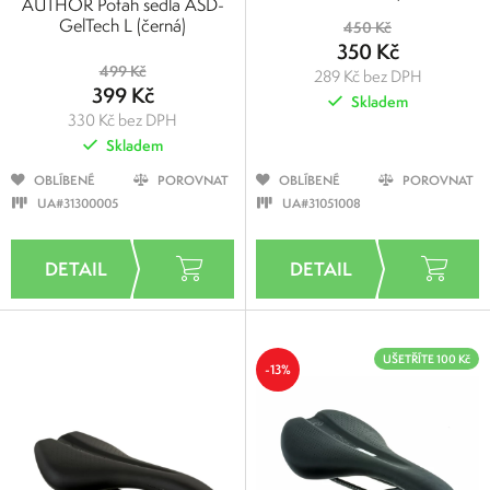
AUTHOR Potah sedla ASD-
GelTech L (černá)
450 Kč
350 Kč
499 Kč
289 Kč bez DPH
399 Kč
Skladem
330 Kč bez DPH
Skladem
OBLÍBENÉ
POROVNAT
OBLÍBENÉ
POROVNAT
UA#31300005
UA#31051008
UŠETŘÍTE 100 Kč
-13%