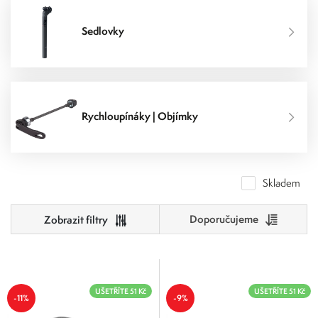
Sedlovky
Rychloupínáky | Objímky
Skladem
Doporučujeme
Cena
0
10 000
UŠETŘÍTE 51 Kč
UŠETŘÍTE 51 Kč
Výrobci
-11%
-9%
0
2 500
5 000
7 500
10 000