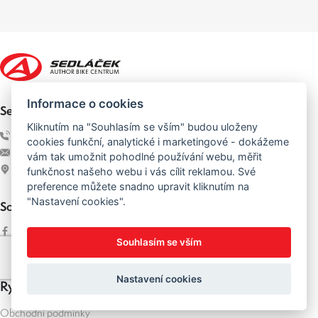
Informace o cookies
Sedláček Author Bike Centrum
Kliknutím na "Souhlasím se vším" budou uloženy
+420 728 052 879
cookies funkční, analytické i marketingové - dokážeme
info@author-sedlacek.cz
vám tak umožnit pohodlné používání webu, měřit
Plzeňská 76 (NS Uran), 261 01 Příbram
funkčnost našeho webu i vás cílit reklamou. Své
preference můžete snadno upravit kliknutím na
"Nastavení cookies".
Sociální sítě
Facebook
Souhlasím se vším
Instagram
Nastavení cookies
Rychlé odkazy
Obchodní podmínky