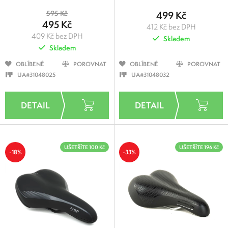
595 Kč
499 Kč
495 Kč
412 Kč bez DPH
409 Kč bez DPH
Skladem
Skladem
OBLÍBENÉ
POROVNAT
OBLÍBENÉ
POROVNAT
UA#31048025
UA#31048032
UŠETŘÍTE 100 Kč
UŠETŘÍTE 196 Kč
-18%
-33%