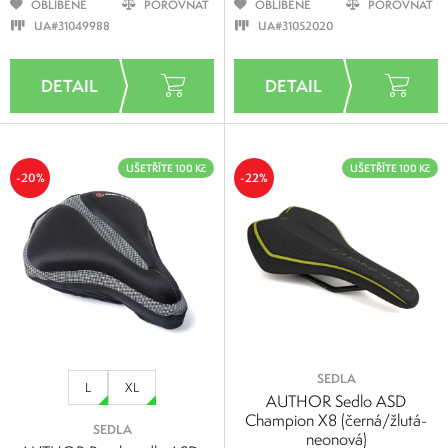
OBLÍBENÉ
POROVNAT
OBLÍBENÉ
POROVNAT
UA#31049988
UA#31052020
UŠETŘÍTE 100 Kč
UŠETŘÍTE 100 Kč
-20%
-22%
SEDLA
L
XL
AUTHOR Sedlo ASD
Champion X8 (černá/žlutá-
SEDLA
neonová)