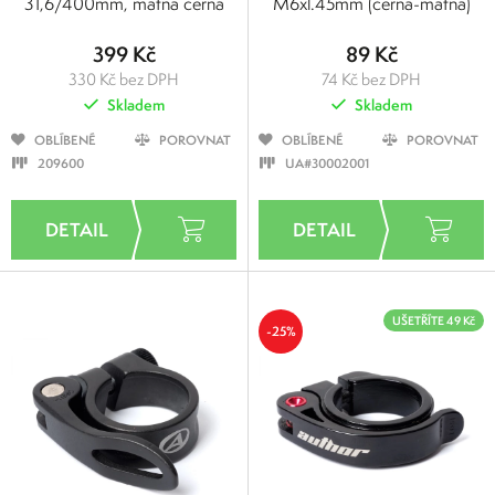
31,6/400mm, matná černá
M6xl.45mm (černá-matná)
399 Kč
89 Kč
330 Kč bez DPH
74 Kč bez DPH
Skladem
Skladem
OBLÍBENÉ
POROVNAT
OBLÍBENÉ
POROVNAT
209600
UA#30002001
UŠETŘÍTE 49 Kč
-25%