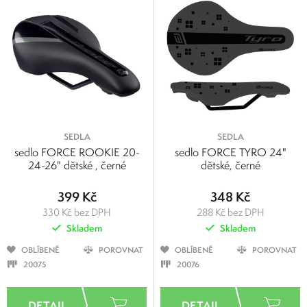
SEDLA
SEDLA
sedlo FORCE ROOKIE 20-
sedlo FORCE TYRO 24"
24-26" dětské , černé
dětské, černé
399 Kč
348 Kč
330 Kč bez DPH
288 Kč bez DPH
Skladem
Skladem
OBLÍBENÉ
POROVNAT
OBLÍBENÉ
POROVNAT
20075
20076