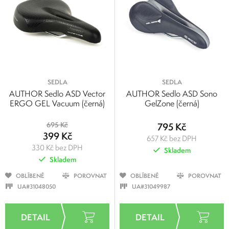
SEDLA
SEDLA
AUTHOR Sedlo ASD Vector
AUTHOR Sedlo ASD Sono
ERGO GEL Vacuum (černá)
GelZone (černá)
695 Kč
795 Kč
399 Kč
657 Kč bez DPH
330 Kč bez DPH
Skladem
Skladem
OBLÍBENÉ
POROVNAT
OBLÍBENÉ
POROVNAT
UA#31048050
UA#31049987