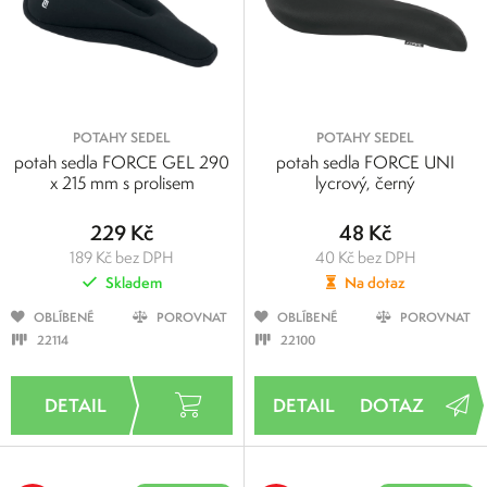
POTAHY SEDEL
POTAHY SEDEL
potah sedla FORCE GEL 290
potah sedla FORCE UNI
x 215 mm s prolisem
lycrový, černý
229 Kč
48 Kč
189 Kč bez DPH
40 Kč bez DPH
Skladem
Na dotaz
OBLÍBENÉ
POROVNAT
OBLÍBENÉ
POROVNAT
22114
22100
DOTAZ