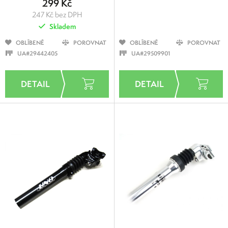
299 Kč
247 Kč bez DPH
Skladem
OBLÍBENÉ
POROVNAT
OBLÍBENÉ
POROVNAT
UA#29442405
UA#29509901