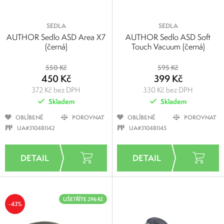
SEDLA
SEDLA
AUTHOR Sedlo ASD Area X7
AUTHOR Sedlo ASD Soft
(černá)
Touch Vacuum (černá)
550 Kč
595 Kč
450 Kč
399 Kč
372 Kč bez DPH
330 Kč bez DPH
Skladem
Skladem
OBLÍBENÉ
POROVNAT
OBLÍBENÉ
POROVNAT
UA#31048042
UA#31048045
UŠETŘÍTE 296 Kč
-43%