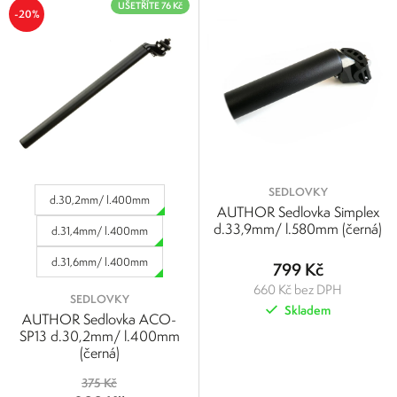
UŠETŘÍTE 76 Kč
-20%
SEDLOVKY
d.30,2mm/ l.400mm
AUTHOR Sedlovka Simplex
d.33,9mm/ l.580mm (černá)
d.31,4mm/ l.400mm
d.31,6mm/ l.400mm
799 Kč
660 Kč bez DPH
SEDLOVKY
Skladem
AUTHOR Sedlovka ACO-
SP13 d.30,2mm/ l.400mm
(černá)
375 Kč