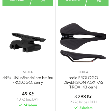
SEDLA
SEDLA
držák UNI náhradní pro brašnu
sedlo PROLOGO
PROLOGO, černý
DIMENSION AGX PAS
TiROX 143 černé
49 Kč
3 298 Kč
40 Kč bez DPH
2 726 Kč bez DPH
Skladem
Skladem