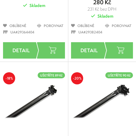
280 Kč
Skladem
231 Kč bez DPH
Skladem
OBLÍBENÉ
POROVNAT
OBLÍBENÉ
POROVNAT
UA#29364404
UA#29382404
UŠETŘÍTE 89 Kč
UŠETŘÍTE 90 Kč
-18%
-20%