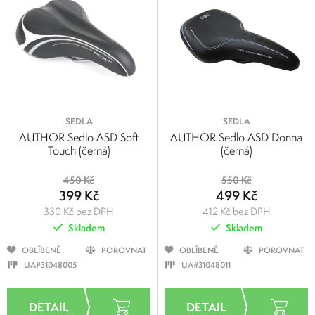
FORCE
Author
SHIMANO
PROLOGO
SEDLA
SEDLA
AUTHOR Sedlo ASD Soft
AUTHOR Sedlo ASD Donna
Touch (černá)
(černá)
450 Kč
550 Kč
399 Kč
499 Kč
330 Kč bez DPH
412 Kč bez DPH
Skladem
Skladem
OBLÍBENÉ
POROVNAT
OBLÍBENÉ
POROVNAT
UA#31048005
UA#31048011