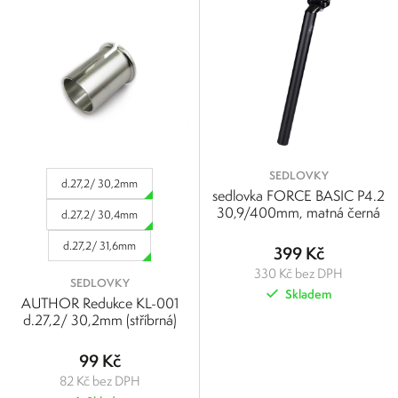
SEDLOVKY
d.27,2/ 30,2mm
sedlovka FORCE BASIC P4.2
30,9/400mm, matná černá
d.27,2/ 30,4mm
d.27,2/ 31,6mm
399 Kč
330 Kč bez DPH
SEDLOVKY
Skladem
AUTHOR Redukce KL-001
d.27,2/ 30,2mm (stříbrná)
99 Kč
82 Kč bez DPH