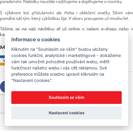
poradenství. Nabídku neustále rozšiřujeme a doplňujeme o novinky.
S výběrem kol, příslušenství ale třeba i oblečení značky Silvini vám
pomáhá náš tým, který cyklistikou žije. V oboru pracujeme už mnoho let.
Těšíme se na vaši návštěvu ať už online v našem e-shopu nebo v
kamenné prodejně, kterou najdete v NS (nákupní středisko) URAN.
Informace o cookies
Možnosti platby
Kliknutím na "Souhlasím se vším" budou uloženy
cookies funkční, analytické i marketingové - dokážeme
vám tak umožnit pohodlné používání webu, měřit
funkčnost našeho webu i vás cílit reklamou. Své
preference můžete snadno upravit kliknutím na
"Nastavení cookies".
Souhlasím se vším
Copyright © 2026 Sedláček s.r.o.
Created by
OLC Webdesign
Nastavení cookies