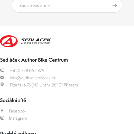
Sedláček Author Bike Centrum
+420 728 052 879
info@author-sedlacek.cz
Plzeňská 76 (NS Uran), 261 01 Příbram
Sociální sítě
Facebook
Instagram
Rychlé odkazy