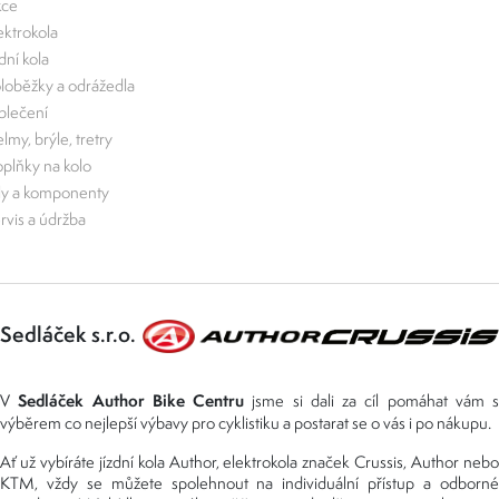
kce
ektrokola
zdní kola
loběžky a odrážedla
lečení
lmy, brýle, tretry
plňky na kolo
ly a komponenty
rvis a údržba
Sedláček s.r.o.
Sedláček Author Bike Centru
V
jsme si dali za cíl pomáhat vám s
výběrem co nejlepší výbavy pro cyklistiku a postarat se o vás i po nákupu.
Ať už vybíráte jízdní kola Author, elektrokola značek Crussis, Author nebo
KTM, vždy se můžete spolehnout na individuální přístup a odborné