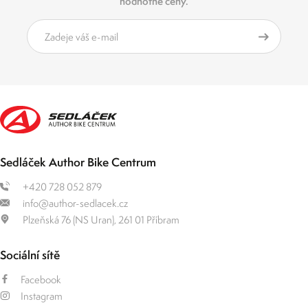
hodnotné ceny.
Sedláček Author Bike Centrum
+420 728 052 879
info@author-sedlacek.cz
Plzeňská 76 (NS Uran), 261 01 Příbram
Sociální sítě
Facebook
Instagram