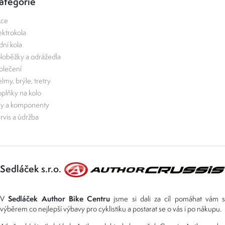
ategorie
kce
ektrokola
zdní kola
loběžky a odrážedla
lečení
lmy, brýle, tretry
plňky na kolo
ly a komponenty
rvis a údržba
Sedláček s.r.o.
Sedláček Author Bike Centru
V
jsme si dali za cíl pomáhat vám s
výběrem co nejlepší výbavy pro cyklistiku a postarat se o vás i po nákupu.