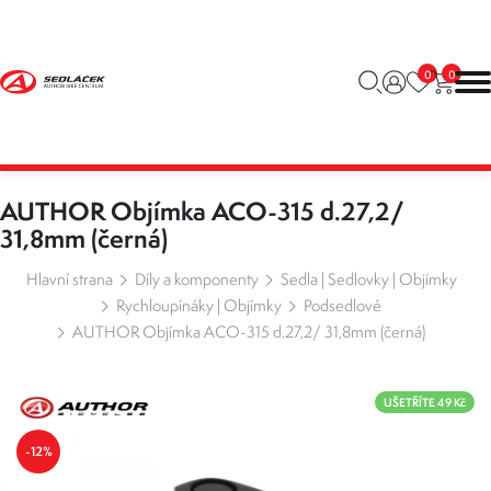
0
0
AUTHOR Objímka ACO-315 d.27,2/
31,8mm (černá)
Hlavní strana
Díly a komponenty
Sedla | Sedlovky | Objímky
Rychloupínáky | Objímky
Podsedlové
AUTHOR Objímka ACO-315 d.27,2/ 31,8mm (černá)
UŠETŘÍTE 49 Kč
-12%