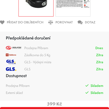
PŘIDAT DO OBLÍBENÝCH
POROVNAT
DOTAZ
Předpokládané doručení
Prodejna Příbram
Dnes
Zásilkovna do 5 Kg
Zítra
GLS - Výdejní místa
Zítra
GLS
Zítra
Dostupnost
Prodejna Příbram
Skladem
Externí sklad
Skladem
399 Kč