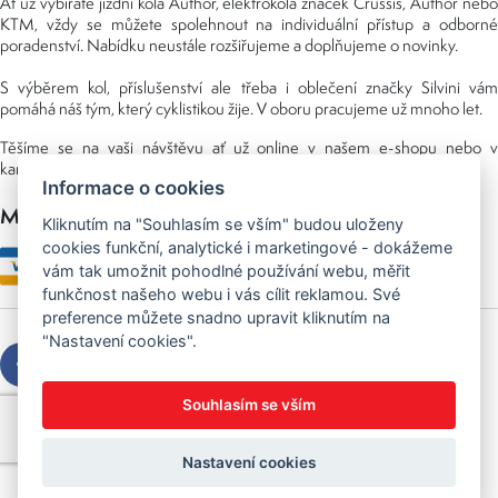
Ať už vybíráte jízdní kola Author, elektrokola značek Crussis, Author nebo
KTM, vždy se můžete spolehnout na individuální přístup a odborné
poradenství. Nabídku neustále rozšiřujeme a doplňujeme o novinky.
S výběrem kol, příslušenství ale třeba i oblečení značky Silvini vám
pomáhá náš tým, který cyklistikou žije. V oboru pracujeme už mnoho let.
Těšíme se na vaši návštěvu ať už online v našem e-shopu nebo v
kamenné prodejně, kterou najdete v NS (nákupní středisko) URAN.
Informace o cookies
Možnosti platby
Kliknutím na "Souhlasím se vším" budou uloženy
cookies funkční, analytické i marketingové - dokážeme
vám tak umožnit pohodlné používání webu, měřit
funkčnost našeho webu i vás cílit reklamou. Své
preference můžete snadno upravit kliknutím na
"Nastavení cookies".
Souhlasím se vším
Copyright © 2026 Sedláček s.r.o.
Created by
OLC Webdesign
Nastavení cookies