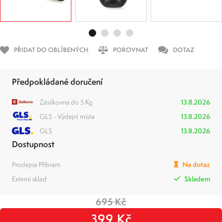
PŘIDAT DO OBLÍBENÝCH
POROVNAT
DOTAZ
Předpokládané doručení
Zásilkovna do 5 Kg
13.8.2026
GLS - Výdejní místa
13.8.2026
GLS
13.8.2026
Dostupnost
Prodejna Příbram
Na dotaz
Externí sklad
Skladem
695 Kč
399 Kč