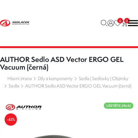
0
0
AUTHOR Sedlo ASD Vector ERGO GEL
Vacuum (černá)
Hlavní strana
Díly a komponenty
Sedla | Sedlovky | Objímky
Sedla
AUTHOR Sedlo ASD Vector ERGO GEL Vacuum (černá)
UŠETŘÍTE 296 Kč
-43%