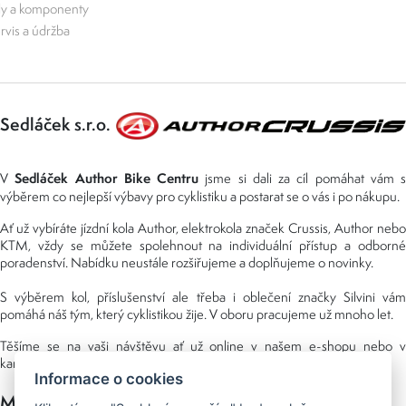
ly a komponenty
rvis a údržba
Sedláček s.r.o.
Sedláček Author Bike Centru
V
jsme si dali za cíl pomáhat vám s
výběrem co nejlepší výbavy pro cyklistiku a postarat se o vás i po nákupu.
Ať už vybíráte jízdní kola Author, elektrokola značek Crussis, Author nebo
KTM, vždy se můžete spolehnout na individuální přístup a odborné
poradenství. Nabídku neustále rozšiřujeme a doplňujeme o novinky.
S výběrem kol, příslušenství ale třeba i oblečení značky Silvini vám
pomáhá náš tým, který cyklistikou žije. V oboru pracujeme už mnoho let.
Těšíme se na vaši návštěvu ať už online v našem e-shopu nebo v
kamenné prodejně, kterou najdete v NS (nákupní středisko) URAN.
Informace o cookies
Možnosti platby