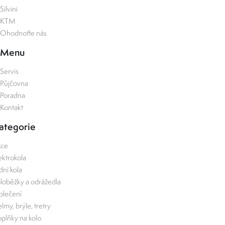
Silvini
KTM
Ohodnoťte nás
Menu
Servis
Půjčovna
Poradna
Kontakt
ategorie
kce
ektrokola
zdní kola
loběžky a odrážedla
lečení
lmy, brýle, tretry
plňky na kolo