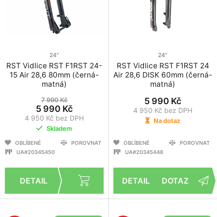
24"
24"
RST Vidlice RST F1RST 24-
RST Vidlice RST F1RST 24
15 Air 28,6 80mm (černá-
Air 28,6 DISK 60mm (černá-
matná)
matná)
7 990 Kč
5 990 Kč
5 990 Kč
4 950 Kč bez DPH
4 950 Kč bez DPH
Na dotaz
Skladem
OBLÍBENÉ
POROVNAT
OBLÍBENÉ
POROVNAT
UA#20345450
UA#20345448
DOTAZ