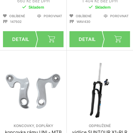
660 Kč bez DPH
1 404 Kč bez DPH
Skladem
Skladem
OBLÍBENÉ
POROVNAT
OBLÍBENÉ
POROVNAT
147502
WAV430
KONCOVKY, DOPLŇKY
ODPRUŽENÉ
koncovka rámu UNI - MTB
vidlice SUNTOUR X1-RLR