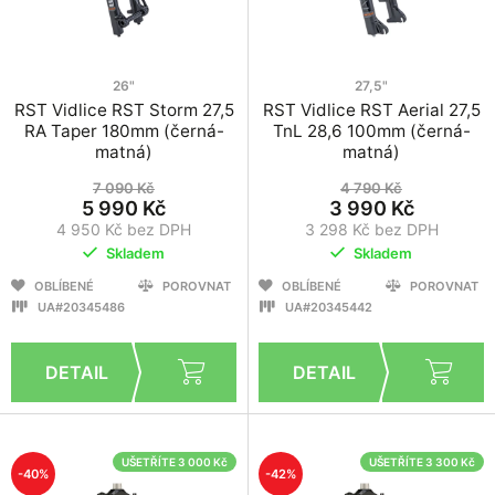
26"
27,5"
RST Vidlice RST Storm 27,5
RST Vidlice RST Aerial 27,5
RA Taper 180mm (černá-
TnL 28,6 100mm (černá-
matná)
matná)
7 090 Kč
4 790 Kč
5 990 Kč
3 990 Kč
4 950 Kč bez DPH
3 298 Kč bez DPH
Skladem
Skladem
OBLÍBENÉ
POROVNAT
OBLÍBENÉ
POROVNAT
UA#20345486
UA#20345442
UŠETŘÍTE 3 000 Kč
UŠETŘÍTE 3 300 Kč
-40%
-42%