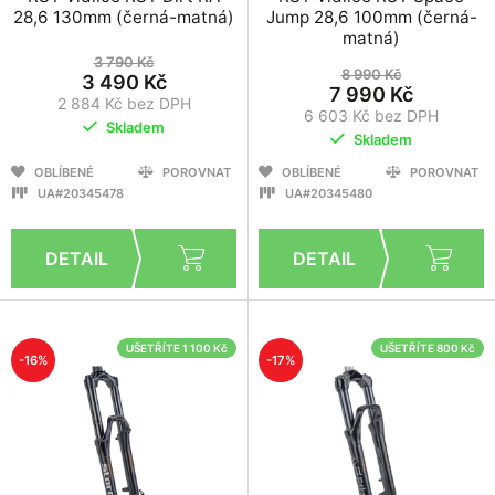
28,6 130mm (černá-matná)
Jump 28,6 100mm (černá-
matná)
3 790 Kč
8 990 Kč
3 490 Kč
7 990 Kč
2 884 Kč bez DPH
6 603 Kč bez DPH
Skladem
Skladem
OBLÍBENÉ
POROVNAT
OBLÍBENÉ
POROVNAT
UA#20345478
UA#20345480
UŠETŘÍTE 1 100 Kč
UŠETŘÍTE 800 Kč
-16%
-17%