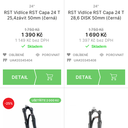
24"
24"
RST Vidlice RST Capa 24 T
RST Vidlice RST Capa 24 T
25,4závit 50mm (černá)
28,6 DISK 50mm (černá)
1 750 Kč
1 750 Kč
1 390 Kč
1 690 Kč
1 149 Kč bez DPH
1 397 Kč bez DPH
Skladem
Skladem
OBLÍBENÉ
POROVNAT
OBLÍBENÉ
POROVNAT
UA#20345404
UA#20345408
UŠETŘÍTE 2 000 Kč
-25%