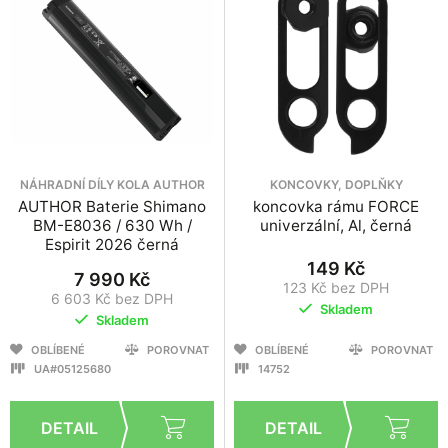
NÁHRADNÍ DÍLY KOLA AUTHOR
KONCOVKY, DOPLŇKY
AUTHOR Baterie Shimano
koncovka rámu FORCE
BM-E8036 / 630 Wh /
univerzální, Al, černá
Espirit 2026 černá
149 Kč
7 990 Kč
123 Kč bez DPH
6 603 Kč bez DPH
Skladem
Skladem
OBLÍBENÉ
POROVNAT
OBLÍBENÉ
POROVNAT
UA#05125680
14752