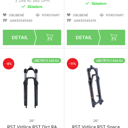
3 298 Kč bez DPH
Skladem
Skladem
OBLÍBENÉ
POROVNAT
OBLÍBENÉ
POROVNAT
UA#20345440
UA#20345476
UŠETŘÍTE 300 Kč
UŠETŘÍTE 1 000 Kč
-8%
-11%
26"
26"
RST Vidlice RST Dirt RA
RST Vidlice RST Space