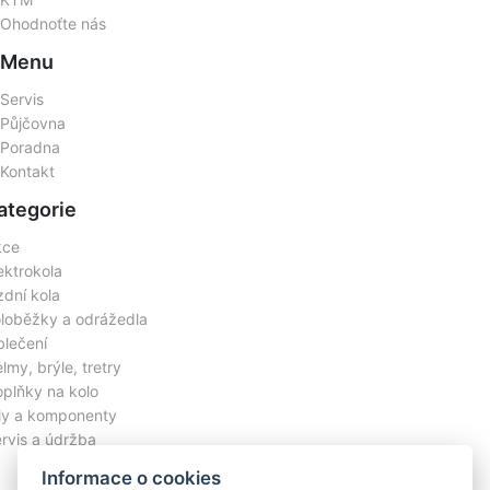
Ohodnoťte nás
Menu
Servis
Půjčovna
Poradna
Kontakt
ategorie
kce
ektrokola
zdní kola
loběžky a odrážedla
lečení
lmy, brýle, tretry
plňky na kolo
ly a komponenty
rvis a údržba
Informace o cookies