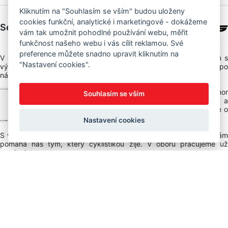
Kliknutím na "Souhlasím se vším" budou uloženy
cookies funkční, analytické i marketingové - dokážeme
Sedláček s.r.o.
vám tak umožnit pohodlné používání webu, měřit
funkčnost našeho webu i vás cílit reklamou. Své
preference můžete snadno upravit kliknutím na
V
Sedláček Author Bike Centru
jsme si dali za cíl pomáhat vám s
"Nastavení cookies".
výběrem co nejlepší výbavy pro cyklistiku a postarat se o vás i po
nákupu.
Ať už vybíráte jízdní kola Author, elektrokola značek Crussis, Author
Souhlasím se vším
nebo KTM, vždy se můžete spolehnout na individuální přístup a
odborné poradenství. Nabídku neustále rozšiřujeme a doplňujeme o
novinky.
Nastavení cookies
S výběrem kol, příslušenství ale třeba i oblečení značky Silvini vám
pomáhá náš tým, který cyklistikou žije. V oboru pracujeme už
mnoho let.
Těšíme se na vaši návštěvu ať už online v našem e-shopu nebo v
kamenné prodejně, kterou najdete v NS (nákupní středisko) URAN.
Možnosti platby