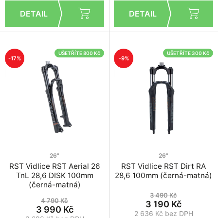
UŠETŘÍTE 800 Kč
UŠETŘÍTE 300 Kč
-17%
-9%
26"
26"
RST Vidlice RST Aerial 26
RST Vidlice RST Dirt RA
TnL 28,6 DISK 100mm
28,6 100mm (černá-matná)
(černá-matná)
3 490 Kč
4 790 Kč
3 190 Kč
3 990 Kč
2 636 Kč bez DPH