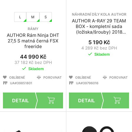
NÁHRADNÍ DÍLY KOLA AUTHOR
L
M
S
AUTHOR A-RAY 29 TEAM
BOX - kompletní sada
RÁMY
(ložiska/šrouby) 2018
AUTHOR Rám Ninja DHT
Author
27,5 S matná černá FSX
5 190 Kč
freeride
4 289 Kč bez DPH
Skladem
44 990 Kč
37 182 Kč bez DPH
Skladem
OBLÍBENÉ
POROVNAT
OBLÍBENÉ
POROVNAT
UA#39851801
UA#39796016