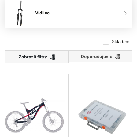
Vidlice
Skladem
Doporučujeme
Cena
0
45 000
Výrobci
0
11 250
22 500
33 750
45 000
FORCE
Author
RST
RIDEA