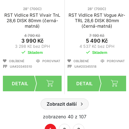
28" (700C)
28" (700C)
RST Vidlice RST Vivair TnL
RST Vidlice RST Vogue Air-
28,6 DISK 80mm (černá-
TRL 28,6 DISK 80mm
matná)
(černá-matná)
4 790 Kč
7 190 Kč
3 990 Kč
5 490 Kč
3 298 Kč bez DPH
4 537 Kč bez DPH
Skladem
Skladem
OBLÍBENÉ
POROVNAT
OBLÍBENÉ
POROVNAT
UA#20345510
UA#20345518
Zobrazit další
zobrazeno 40 z 107