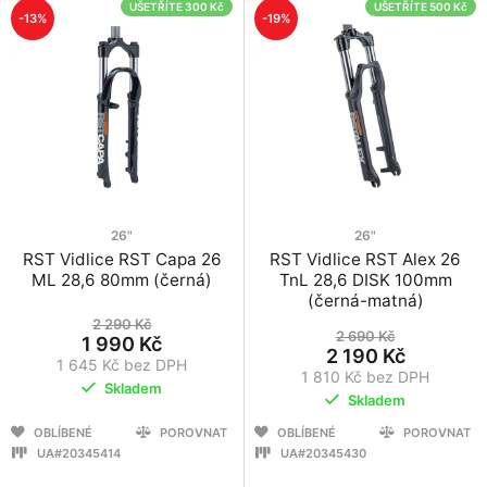
UŠETŘÍTE 300 Kč
UŠETŘÍTE 500 Kč
-13%
-19%
26"
26"
RST Vidlice RST Capa 26
RST Vidlice RST Alex 26
ML 28,6 80mm (černá)
TnL 28,6 DISK 100mm
(černá-matná)
2 290 Kč
2 690 Kč
1 990 Kč
2 190 Kč
1 645 Kč bez DPH
1 810 Kč bez DPH
Skladem
Skladem
OBLÍBENÉ
POROVNAT
OBLÍBENÉ
POROVNAT
UA#20345414
UA#20345430