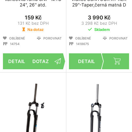
24", 26'' atd.
29"-Taper,černá matná D
159 Kč
3 990 Kč
131 Kč bez DPH
3 298 Kč bez DPH
Na dotaz
Skladem
OBLÍBENÉ
POROVNAT
OBLÍBENÉ
POROVNAT
14754
1418675
DOTAZ