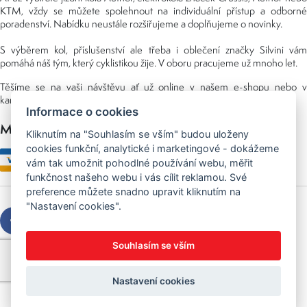
KTM, vždy se můžete spolehnout na individuální přístup a odborné
poradenství. Nabídku neustále rozšiřujeme a doplňujeme o novinky.
S výběrem kol, příslušenství ale třeba i oblečení značky Silvini vám
pomáhá náš tým, který cyklistikou žije. V oboru pracujeme už mnoho let.
Těšíme se na vaši návštěvu ať už online v našem e-shopu nebo v
kamenné prodejně, kterou najdete v NS (nákupní středisko) URAN.
Informace o cookies
Možnosti platby
Kliknutím na "Souhlasím se vším" budou uloženy
cookies funkční, analytické i marketingové - dokážeme
vám tak umožnit pohodlné používání webu, měřit
funkčnost našeho webu i vás cílit reklamou. Své
preference můžete snadno upravit kliknutím na
"Nastavení cookies".
Souhlasím se vším
Copyright © 2026 Sedláček s.r.o.
Created by
OLC Webdesign
Nastavení cookies