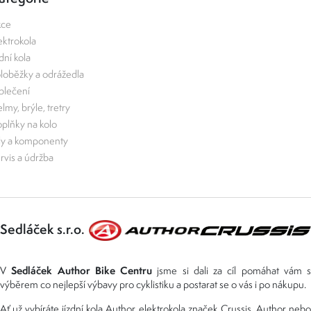
kce
ektrokola
zdní kola
loběžky a odrážedla
lečení
lmy, brýle, tretry
plňky na kolo
ly a komponenty
rvis a údržba
Sedláček s.r.o.
Sedláček Author Bike Centru
V
jsme si dali za cíl pomáhat vám s
výběrem co nejlepší výbavy pro cyklistiku a postarat se o vás i po nákupu.
Ať už vybíráte jízdní kola Author, elektrokola značek Crussis, Author nebo