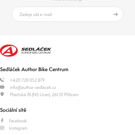
Sedláček Author Bike Centrum
+420 728 052 879
info@author-sedlacek.cz
Plzeňská 76 (NS Uran), 261 01 Příbram
Sociální sítě
Facebook
Instagram