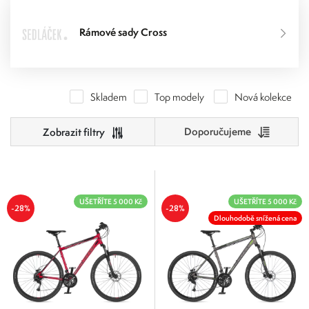
Rámové sady Cross
Skladem
Top modely
Nová kolekce
Doporučujeme
Cena
6 500
53 001
UŠETŘÍTE 5 000 Kč
UŠETŘÍTE 5 000 Kč
-28%
-28%
Dlouhodobě snížená cena
6 500
18 125
29 751
41 376
53 001