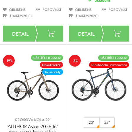
Skladem
OBLÍBENÉ
POROVNAT
OBLÍBENÉ
POROVNAT
UA#42970101
UA#42970201
UŠETŘÍTE 11 000 Kč
UŠETŘÍTE 1 000 Kč
-19%
-6%
Nová kolekce
Dlouhodobě snížená cena
Top modely
KROSOVÁ KOLA 29"
20"
22"
AUTHOR Avion 2026 16"