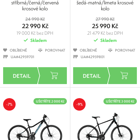
stříbrná/černá/červená
šedá-matná/limeta krosové
krosové kolo
kolo
24 990 Kč
27 990 Kč
22 990 Kč
25 990 Kč
19 000 Kč bez DPH
21 479 Kč bez DPH
Skladem
Skladem
OBLÍBENÉ
POROVNAT
OBLÍBENÉ
POROVNAT
UA#42959701
UA#42959801
UŠETŘÍTE 2 000 Kč
UŠETŘÍTE 3 000 Kč
-7%
-9%