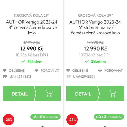
KROSOVÁ KOLA 29"
KROSOVÁ KOLA 29"
AUTHOR Vertigo 2023-24
AUTHOR Vertigo 2023-24
18" červená/černá krosové
16" stříbrná-matná/
kolo
černá/zelená krosové kolo
17 990 Kč
17 990 Kč
12 990 Kč
12 990 Kč
10 736 Kč bez DPH
10 736 Kč bez DPH
Skladem
Skladem
OBLÍBENÉ
POROVNAT
OBLÍBENÉ
POROVNAT
UA#42948512
UA#42948521
UŠETŘÍTE 5 000 Kč
UŠETŘÍTE 5 000 Kč
-28%
-28%