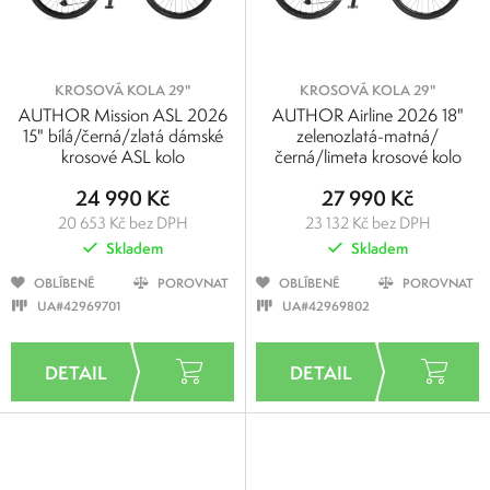
KROSOVÁ KOLA 29"
KROSOVÁ KOLA 29"
AUTHOR Mission ASL 2026
AUTHOR Airline 2026 18"
15" bílá/černá/zlatá dámské
zelenozlatá-matná/
krosové ASL kolo
černá/limeta krosové kolo
24 990 Kč
27 990 Kč
20 653 Kč bez DPH
23 132 Kč bez DPH
Skladem
Skladem
OBLÍBENÉ
POROVNAT
OBLÍBENÉ
POROVNAT
UA#42969701
UA#42969802