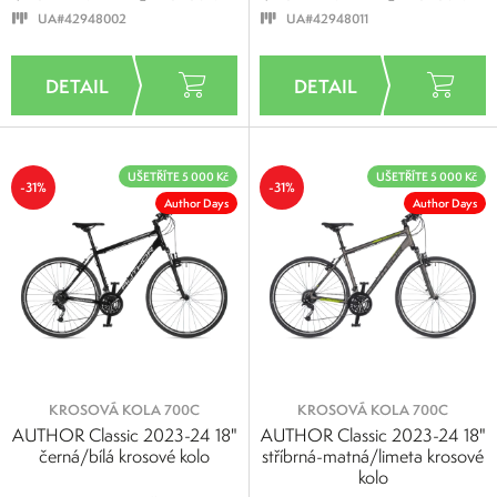
UA#42948002
UA#42948011
UŠETŘÍTE 5 000 Kč
UŠETŘÍTE 5 000 Kč
-31%
-31%
Author Days
Author Days
KROSOVÁ KOLA 700C
KROSOVÁ KOLA 700C
AUTHOR Classic 2023-24 18"
AUTHOR Classic 2023-24 18"
černá/bílá krosové kolo
stříbrná-matná/limeta krosové
kolo