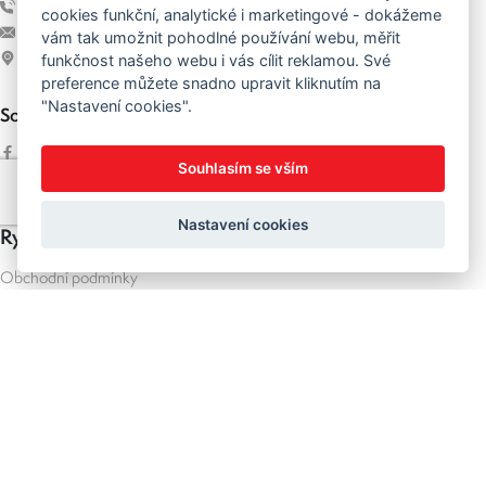
+420 728 052 879
cookies funkční, analytické i marketingové - dokážeme
info@author-sedlacek.cz
vám tak umožnit pohodlné používání webu, měřit
Plzeňská 76 (NS Uran), 261 01 Příbram
funkčnost našeho webu i vás cílit reklamou. Své
preference můžete snadno upravit kliknutím na
"Nastavení cookies".
Sociální sítě
Facebook
Souhlasím se vším
Instagram
Nastavení cookies
Rychlé odkazy
Obchodní podmínky
Reklamace a vrácení zboží
Doprava
Ochrana osobních údajů
Author
Crussis
Silvini
KTM
Ohodnoťte nás