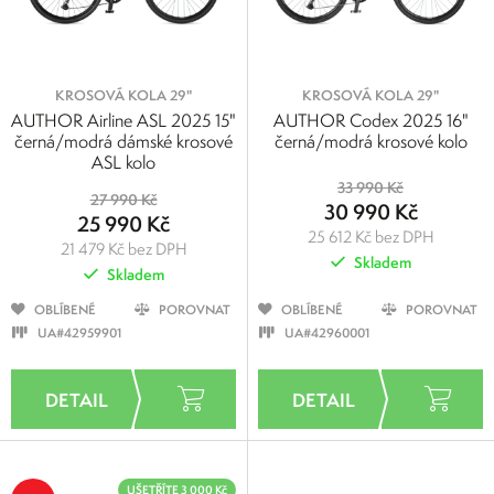
KROSOVÁ KOLA 29"
KROSOVÁ KOLA 29"
AUTHOR Airline ASL 2025 15"
AUTHOR Codex 2025 16"
černá/modrá dámské krosové
černá/modrá krosové kolo
ASL kolo
33 990 Kč
27 990 Kč
30 990 Kč
25 990 Kč
25 612 Kč bez DPH
21 479 Kč bez DPH
Skladem
Skladem
OBLÍBENÉ
POROVNAT
OBLÍBENÉ
POROVNAT
UA#42959901
UA#42960001
UŠETŘÍTE 3 000 Kč