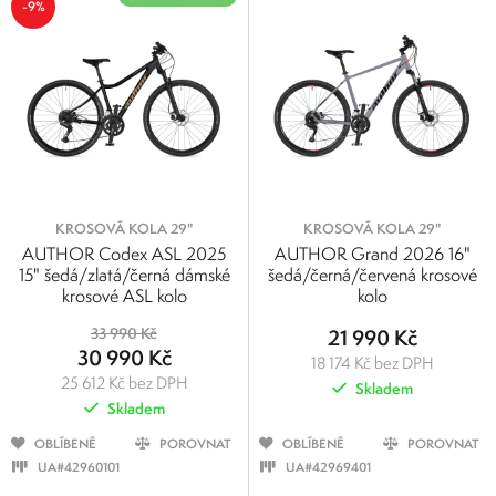
-9%
KROSOVÁ KOLA 29"
KROSOVÁ KOLA 29"
AUTHOR Codex ASL 2025
AUTHOR Grand 2026 16"
15" šedá/zlatá/černá dámské
šedá/černá/červená krosové
krosové ASL kolo
kolo
33 990 Kč
21 990 Kč
30 990 Kč
18 174 Kč bez DPH
25 612 Kč bez DPH
Skladem
Skladem
OBLÍBENÉ
POROVNAT
OBLÍBENÉ
POROVNAT
UA#42960101
UA#42969401