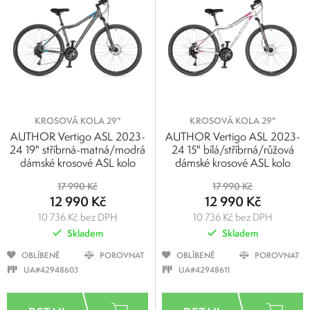
KROSOVÁ KOLA 29"
KROSOVÁ KOLA 29"
AUTHOR Vertigo ASL 2023-
AUTHOR Vertigo ASL 2023-
24 19" stříbrná-matná/modrá
24 15" bílá/stříbrná/růžová
dámské krosové ASL kolo
dámské krosové ASL kolo
17 990 Kč
17 990 Kč
12 990 Kč
12 990 Kč
10 736 Kč bez DPH
10 736 Kč bez DPH
Skladem
Skladem
OBLÍBENÉ
POROVNAT
OBLÍBENÉ
POROVNAT
UA#42948603
UA#42948611