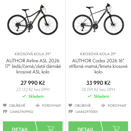
KROSOVÁ KOLA 29"
KROSOVÁ KOLA 29"
AUTHOR Airline ASL 2026
AUTHOR Codex 2026 16"
17" šedá/černá/zlatá dámské
stříbrná-matná/limeta krosové
krosové ASL kolo
kolo
27 990 Kč
33 990 Kč
23 132 Kč bez DPH
28 091 Kč bez DPH
Skladem
Skladem
OBLÍBENÉ
POROVNAT
OBLÍBENÉ
POROVNAT
UA#42969902
UA#42970001