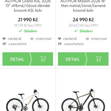
AUTHOR Grand ASL 2026
AUTHOR Mission 2026 18"
15" stříbrná/růžová dámské
titan-matná/černá/červená
krosové ASL kolo
krosové kolo
21 990 Kč
24 990 Kč
18 174 Kč bez DPH
20 653 Kč bez DPH
Skladem
Skladem
OBLÍBENÉ
POROVNAT
OBLÍBENÉ
POROVNAT
UA#42969511
UA#42969602