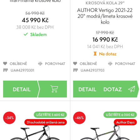
titan-matná krosové kolo
KROSOVÁ KOLA 29"
AUTHOR Vertigo 2021-22
56 990 Kč
20" modrá/limeta krosové
45 990 Kč
kolo
38 008 Kč bez DPH
17 990 Kč
Skladem
16 990 Kč
14 041 Kč bez DPH
Na dotaz
OBLÍBENÉ
POROVNAT
OBLÍBENÉ
POROVNAT
UA#42970301
UA#42937703
DOTAZ
UŠETŘÍTE 5 600 Kč
UŠETŘÍTE 6 000 Kč
-34%
-46%
Dlouhodobě snížená cena
Author Days