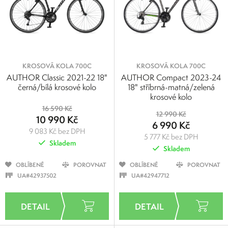
KROSOVÁ KOLA 700C
KROSOVÁ KOLA 700C
AUTHOR Classic 2021-22 18"
AUTHOR Compact 2023-24
černá/bílá krosové kolo
18" stříbrná-matná/zelená
krosové kolo
16 590 Kč
12 990 Kč
10 990 Kč
6 990 Kč
9 083 Kč bez DPH
5 777 Kč bez DPH
Skladem
Skladem
OBLÍBENÉ
POROVNAT
OBLÍBENÉ
POROVNAT
UA#42937502
UA#42947712