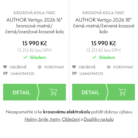
KROSOVÁ KOLA 700C
KROSOVÁ KOLA 700C
AUTHOR Vertigo 2026 16"
AUTHOR Vertigo 2026 18"
bronzová-matná/
černá-matná/červená krosové
černá/oranžová krosové kolo
kolo
15 990 Kč
15 990 Kč
13 215 Kč bez DPH
13 215 Kč bez DPH
Skladem
Skladem
OBLÍBENÉ
POROVNAT
OBLÍBENÉ
POROVNAT
UA#42969201
UA#42969212
krosovému elektrokolu
Nezapomeňte si ke
pořídit dobrou výbavu
Helmy, brýle, tretry
,
Oblečení
a
Doplňky na kolo