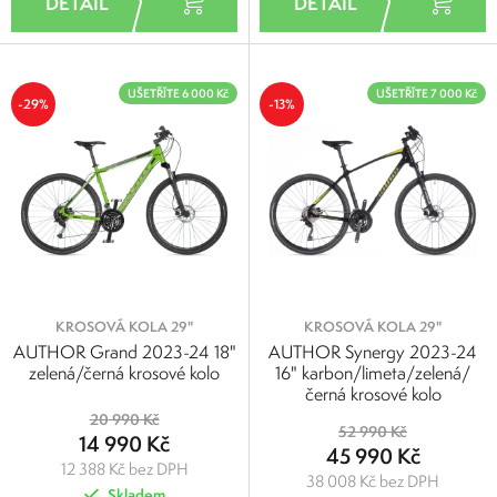
UŠETŘÍTE 6 000 Kč
UŠETŘÍTE 7 000 Kč
-29%
-13%
KROSOVÁ KOLA 29"
KROSOVÁ KOLA 29"
AUTHOR Grand 2023-24 18"
AUTHOR Synergy 2023-24
zelená/černá krosové kolo
16" karbon/limeta/zelená/
černá krosové kolo
20 990 Kč
52 990 Kč
14 990 Kč
45 990 Kč
12 388 Kč bez DPH
38 008 Kč bez DPH
Skladem