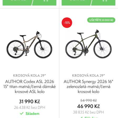
UŠETŘÍTE 8 000 Kč
-15%
KROSOVÁ KOLA 29"
KROSOVÁ KOLA 29"
AUTHOR Codex ASL 2026
AUTHOR Synergy 2026 16"
15" titan-matná/černá dámské
zelenozlatá-matná/černá
krosové ASL kolo
krosové kolo
31 990 Kč
54 990 Kč
46 990 Kč
26 438 Kč bez DPH
38 835 Kč bez DPH
Skladem