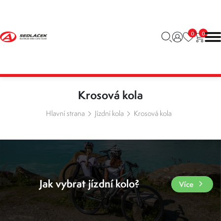
0
0
Krosová kola
Hlavní strana
Jízdní kola
Krosová kola
Jak vybrat jízdní kolo?
Více