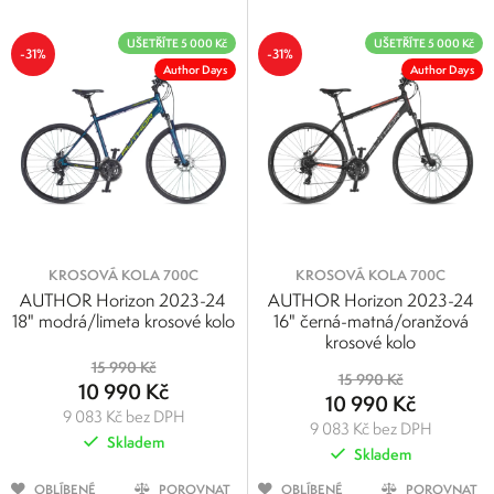
UŠETŘÍTE 5 000 Kč
UŠETŘÍTE 5 000 Kč
-31%
-31%
Author Days
Author Days
KROSOVÁ KOLA 700C
KROSOVÁ KOLA 700C
AUTHOR Horizon 2023-24
AUTHOR Horizon 2023-24
18" modrá/limeta krosové kolo
16" černá-matná/oranžová
krosové kolo
15 990 Kč
15 990 Kč
10 990 Kč
10 990 Kč
9 083 Kč bez DPH
9 083 Kč bez DPH
Skladem
Skladem
OBLÍBENÉ
POROVNAT
OBLÍBENÉ
POROVNAT