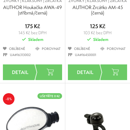
ZVONKY | KLAKSONY | ZRCÁTKA
ZVONKY | KLAKSONY | ZRCÁTKA
AUTHOR Houkačka AWA-49
AUTHOR Zrcátko AM-45
(stříbrná/černá)
(černá)
175 Kč
125 Kč
145 Kč bez DPH
103 Kč bez DPH
Skladem
Skladem
OBLÍBENÉ
POROVNAT
OBLÍBENÉ
POROVNAT
UA#16313002
UA#16450001
UŠETŘÍTE 0 Kč
-0%