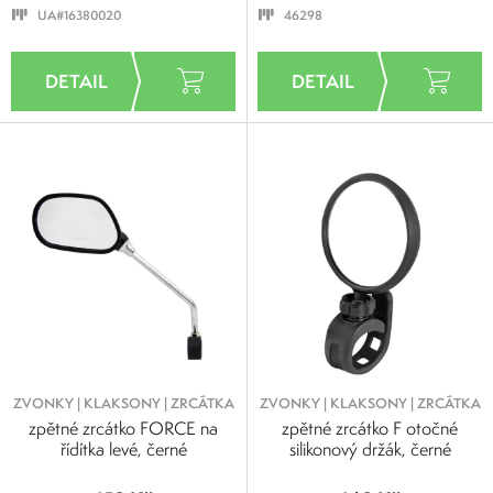
UA#16380020
46298
ZVONKY | KLAKSONY | ZRCÁTKA
ZVONKY | KLAKSONY | ZRCÁTKA
zpětné zrcátko FORCE na
zpětné zrcátko F otočné
řídítka levé, černé
silikonový držák, černé