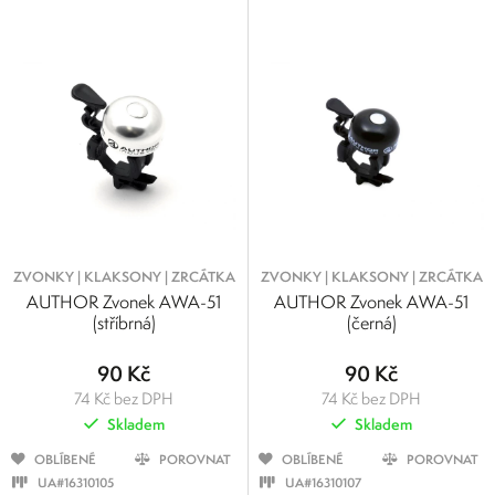
0
500
Výrobci
0
125
250
375
500
FORCE
Cateye
Author
ZVONKY | KLAKSONY | ZRCÁTKA
ZVONKY | KLAKSONY | ZRCÁTKA
AUTHOR Zvonek AWA-51
AUTHOR Zvonek AWA-51
(stříbrná)
(černá)
90 Kč
90 Kč
74 Kč bez DPH
74 Kč bez DPH
Skladem
Skladem
OBLÍBENÉ
POROVNAT
OBLÍBENÉ
POROVNAT
UA#16310105
UA#16310107