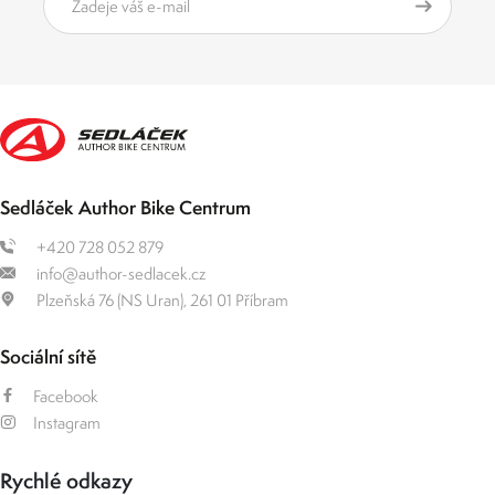
Sedláček Author Bike Centrum
+420 728 052 879
info@author-sedlacek.cz
Plzeňská 76 (NS Uran), 261 01 Příbram
Sociální sítě
Facebook
Instagram
Rychlé odkazy