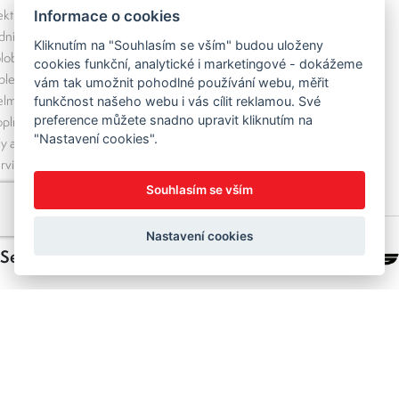
ektrokola
Informace o cookies
zdní kola
Kliknutím na "Souhlasím se vším" budou uloženy
loběžky a odrážedla
cookies funkční, analytické i marketingové - dokážeme
lečení
vám tak umožnit pohodlné používání webu, měřit
lmy, brýle, tretry
funkčnost našeho webu i vás cílit reklamou. Své
preference můžete snadno upravit kliknutím na
plňky na kolo
"Nastavení cookies".
ly a komponenty
rvis a údržba
Souhlasím se vším
Nastavení cookies
Sedláček s.r.o.
Sedláček Author Bike Centru
V
jsme si dali za cíl pomáhat vám s
výběrem co nejlepší výbavy pro cyklistiku a postarat se o vás i po nákupu.
Ať už vybíráte jízdní kola Author, elektrokola značek Crussis, Author nebo
KTM, vždy se můžete spolehnout na individuální přístup a odborné
poradenství. Nabídku neustále rozšiřujeme a doplňujeme o novinky.