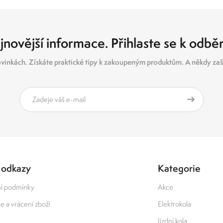
jnovější informace. Přihlaste se k odbě
vinkách. Získáte praktické tipy k zakoupeným produktům. A někdy zašl
 odkazy
Kategorie
í podmínky
Akce
 a vrácení zboží
Elektrokola
Jízdní kola