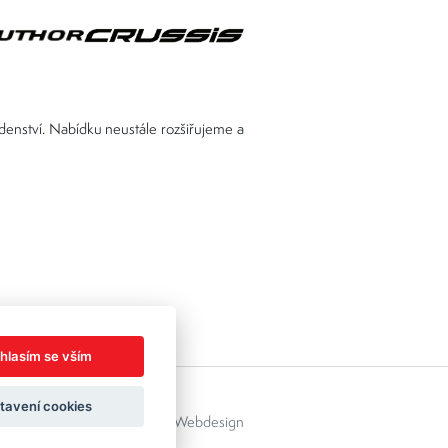
adenství. Nabídku neustále rozšiřujeme a
hlasím se vším
tavení cookies
áček s.r.o.
Created by
OLC Webdesign