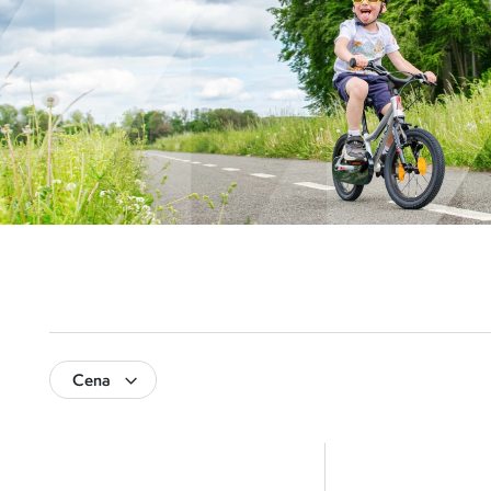
Cena
8 500
9 000
8 500
8 625
8 750
8 875
9 000