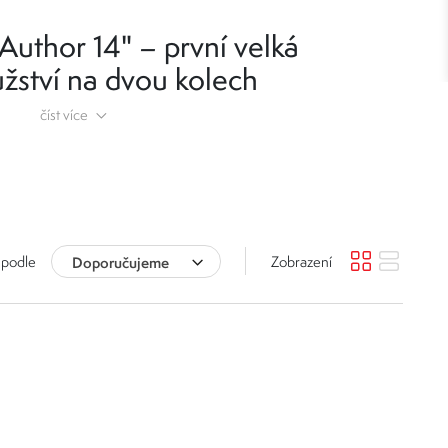
Author 14" – první velká
žství na dvou kolech
číst více
 stvořena pro malé objevitele, kteří chtějí poznávat svět ze
é konstrukci, snadnému ovládání a geometrii přizpůsobené
bavou a každý ujetý metr novým úspěchem. Velikost 14" je
 odrážedla nebo menšího kola a chtějí získat větší jistotu při
samostatné jízdě.
 podle
Doporučujeme
Zobrazení