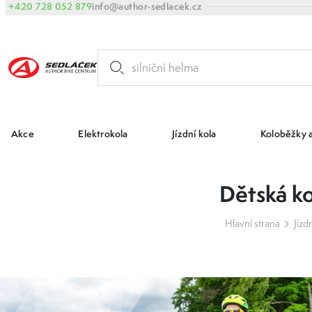
+420 728 052 879
info@author-sedlacek.cz
Akce
Elektrokola
Jízdní kola
Koloběžky 
Dětská ko
Hlavní strana
Jízd