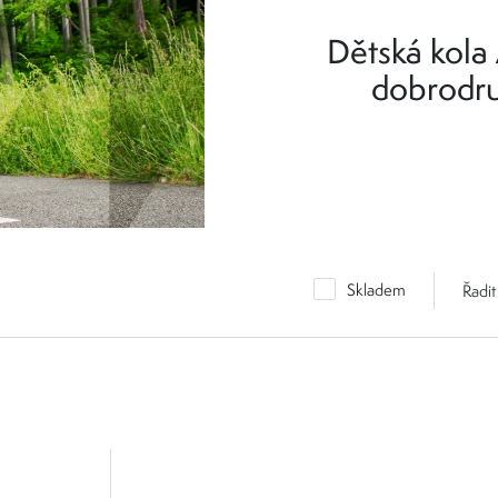
Dětská kola 
dobrodru
Dětská jízdní kola Author 14" jsou
sedla vlastního kola. Díky lehk
dětem se každá vyjížďka stává zá
ideální pro děti, které přecházejí z
Skladem
Řadit