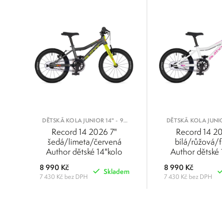
DĚTSKÁ KOLA JUNIOR 14" - 95
DĚTSKÁ KOLA JUNIO
AŽ 105 CM
AŽ 105 C
Record 14 2026 7"
Record 14 2
šedá/limeta/červená
bílá/růžová/f
Author dětské 14"kolo
Author dětské 
8 990 Kč
8 990 Kč
Skladem
7 430 Kč bez DPH
7 430 Kč bez DPH
POROVNAT