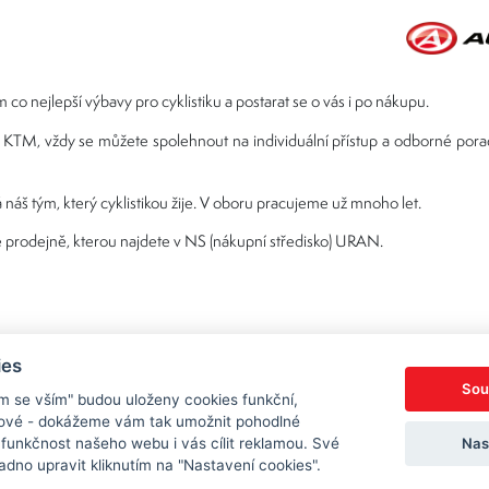
 co nejlepší výbavy pro cyklistiku a postarat se o vás i po nákupu.
ebo KTM, vždy se můžete spolehnout na individuální přístup a odborné por
 náš tým, který cyklistikou žije. V oboru pracujeme už mnoho let.
 prodejně, kterou najdete v NS (nákupní středisko) URAN.
ies
Sou
ím se vším" budou uloženy cookies funkční,
ngové - dokážeme vám tak umožnit pohodlné
Nas
 funkčnost našeho webu i vás cílit reklamou. Své
Copyright © 2026 Sedl
dno upravit kliknutím na "Nastavení cookies".