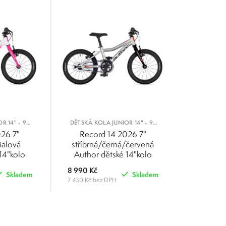
R 14" - 95
DĚTSKÁ KOLA JUNIOR 14" - 95
M
AŽ 105 CM
026 7"
Record 14 2026 7"
ialová
stříbrná/černá/červená
14"kolo
Author dětské 14"kolo
8 990 Kč
Skladem
Skladem
7 430 Kč bez DPH
POROVNAT
POROVNAT