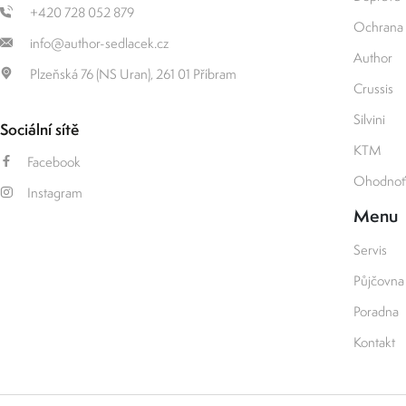
+420 728 052 879
Ochrana 
info@author-sedlacek.cz
Author
Plzeňská 76 (NS Uran), 261 01 Příbram
Crussis
Silvini
Sociální sítě
KTM
Facebook
Ohodnoťt
Instagram
Menu
Servis
Půjčovna
Poradna
Kontakt