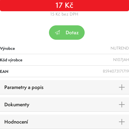
17 Kč
15 Kč bez DPH
Dotaz
Výrobce
NUTREND
Kód výrobce
N107JAH
EAN
8594073171719
Parametry a popis
Dokumenty
Hodnocení