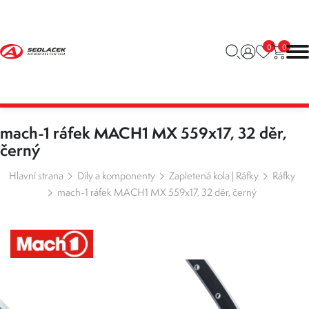
0
0
mach-1 ráfek MACH1 MX 559x17, 32 děr,
černý
Hlavní strana
Díly a komponenty
Zapletená kola | Ráfky
Ráfky
mach-1 ráfek MACH1 MX 559x17, 32 děr, černý