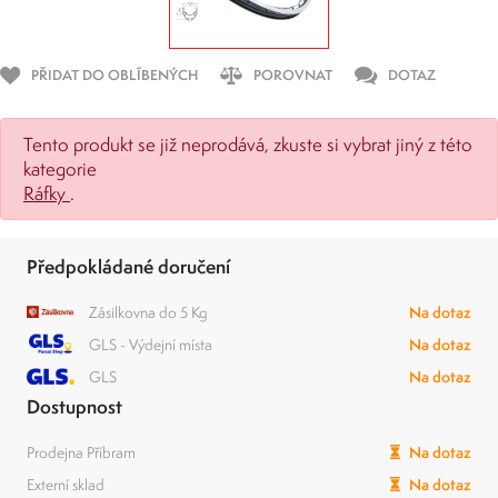
PŘIDAT DO OBLÍBENÝCH
POROVNAT
DOTAZ
Tento produkt se již neprodává, zkuste si vybrat jiný z této
kategorie
Ráfky
.
Předpokládané doručení
Zásilkovna do 5 Kg
Na dotaz
GLS - Výdejní místa
Na dotaz
GLS
Na dotaz
Dostupnost
Prodejna Příbram
Na dotaz
Externí sklad
Na dotaz