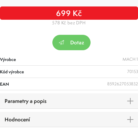
699 Kč
578 Kč bez DPH
Dotaz
Výrobce
MACH 1
Kód výrobce
70153
EAN
8592627053832
Parametry a popis
Hodnocení