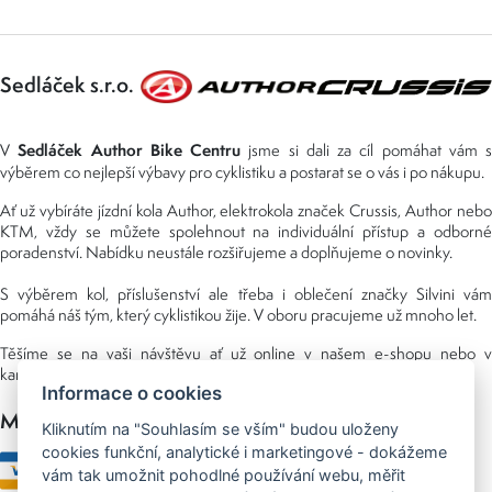
Sedláček s.r.o.
Sedláček Author Bike Centru
V
jsme si dali za cíl pomáhat vám s
výběrem co nejlepší výbavy pro cyklistiku a postarat se o vás i po nákupu.
Ať už vybíráte jízdní kola Author, elektrokola značek Crussis, Author nebo
KTM, vždy se můžete spolehnout na individuální přístup a odborné
poradenství. Nabídku neustále rozšiřujeme a doplňujeme o novinky.
S výběrem kol, příslušenství ale třeba i oblečení značky Silvini vám
pomáhá náš tým, který cyklistikou žije. V oboru pracujeme už mnoho let.
Těšíme se na vaši návštěvu ať už online v našem e-shopu nebo v
kamenné prodejně, kterou najdete v NS (nákupní středisko) URAN.
Informace o cookies
Možnosti platby
Kliknutím na "Souhlasím se vším" budou uloženy
cookies funkční, analytické i marketingové - dokážeme
vám tak umožnit pohodlné používání webu, měřit