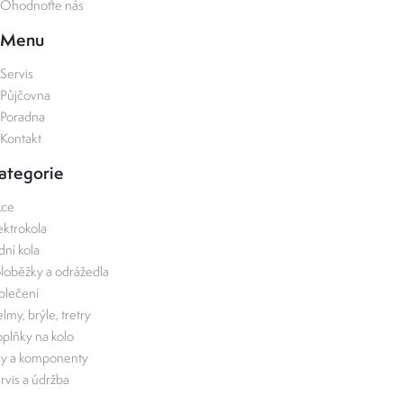
Ohodnoťte nás
Menu
Servis
Půjčovna
Poradna
Kontakt
ategorie
kce
ektrokola
zdní kola
loběžky a odrážedla
lečení
lmy, brýle, tretry
plňky na kolo
ly a komponenty
rvis a údržba