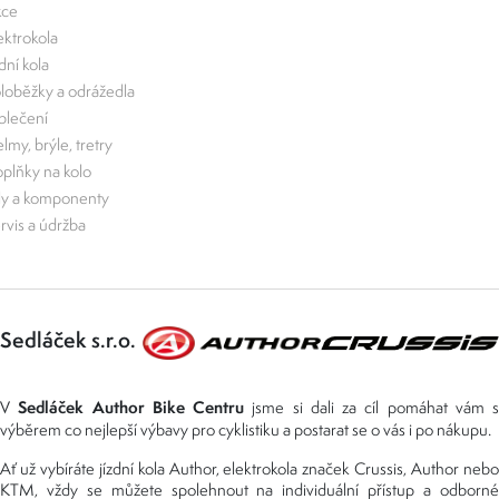
kce
ektrokola
zdní kola
loběžky a odrážedla
lečení
lmy, brýle, tretry
plňky na kolo
ly a komponenty
rvis a údržba
Sedláček s.r.o.
Sedláček Author Bike Centru
V
jsme si dali za cíl pomáhat vám s
výběrem co nejlepší výbavy pro cyklistiku a postarat se o vás i po nákupu.
Ať už vybíráte jízdní kola Author, elektrokola značek Crussis, Author nebo
KTM, vždy se můžete spolehnout na individuální přístup a odborné