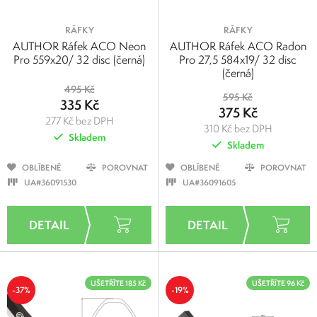
RÁFKY
RÁFKY
AUTHOR Ráfek ACO Neon
AUTHOR Ráfek ACO Radon
Pro 559x20/ 32 disc (černá)
Pro 27,5 584x19/ 32 disc
(černá)
495 Kč
595 Kč
335 Kč
375 Kč
277 Kč bez DPH
310 Kč bez DPH
Skladem
Skladem
OBLÍBENÉ
POROVNAT
OBLÍBENÉ
POROVNAT
UA#36091530
UA#36091605
UŠETŘÍTE 185 Kč
UŠETŘÍTE 96 Kč
-37%
-19%