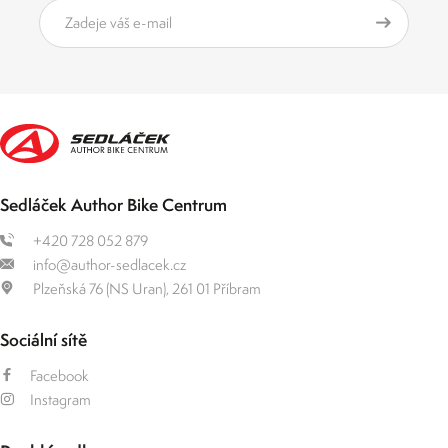
Sedláček Author Bike Centrum
+420 728 052 879
info@author-sedlacek.cz
Plzeňská 76 (NS Uran), 261 01 Příbram
Sociální sítě
Facebook
Instagram