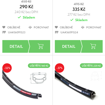
450 Kč
495 Kč
290 Kč
335 Kč
240 Kč bez DPH
277 Kč bez DPH
Skladem
Skladem
OBLÍBENÉ
POROVNAT
OBLÍBENÉ
POROVNAT
UA#36091523
UA#36091524
UŠETŘÍTE 160 Kč
UŠETŘÍTE 220 Kč
-32%
-37%