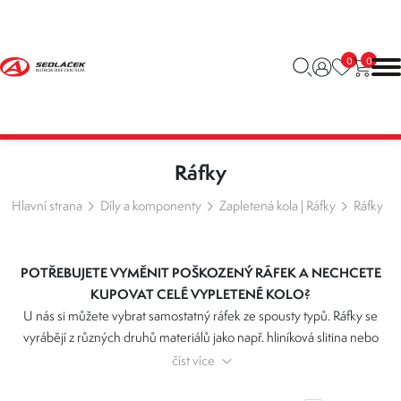
0
0
Ráfky
Hlavní strana
Díly a komponenty
Zapletená kola | Ráfky
Ráfky
POTŘEBUJETE VYMĚNIT POŠKOZENÝ RÁFEK A NECHCETE
KUPOVAT CELÉ VYPLETENÉ KOLO?
U nás si můžete vybrat samostatný ráfek ze spousty typů. Ráfky se
vyrábějí z různých druhů materiálů jako např. hliníková slitina nebo
karbon. Pro výběr ráfku je důležitý jeho průměr, šířka, profil a typ
číst více
brzd, pro které bude určen.