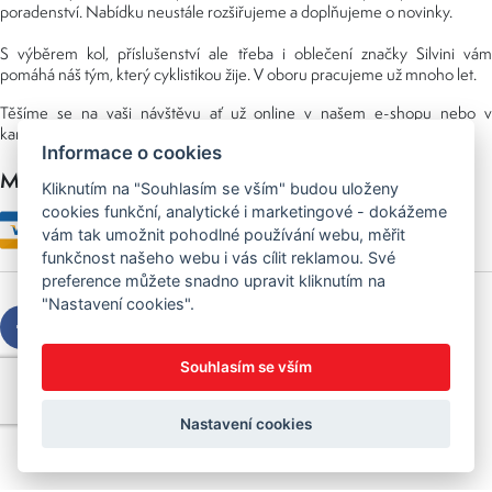
poradenství. Nabídku neustále rozšiřujeme a doplňujeme o novinky.
S výběrem kol, příslušenství ale třeba i oblečení značky Silvini vám
pomáhá náš tým, který cyklistikou žije. V oboru pracujeme už mnoho let.
Těšíme se na vaši návštěvu ať už online v našem e-shopu nebo v
kamenné prodejně, kterou najdete v NS (nákupní středisko) URAN.
Informace o cookies
Možnosti platby
Kliknutím na "Souhlasím se vším" budou uloženy
cookies funkční, analytické i marketingové - dokážeme
vám tak umožnit pohodlné používání webu, měřit
funkčnost našeho webu i vás cílit reklamou. Své
preference můžete snadno upravit kliknutím na
"Nastavení cookies".
Souhlasím se vším
Copyright © 2026 Sedláček s.r.o.
Created by
OLC Webdesign
Nastavení cookies