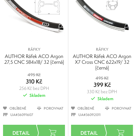
RÁFKY
RÁFKY
AUTHOR Ráfek ACO Argon
AUTHOR Ráfek ACO Argon
27,5 CNC 584x18/ 32 (černá)
X7 Cross CNC 622x19/ 32
(černá)
495 Kč
495 Kč
310 Kč
399 Kč
256 Kč bez DPH
330 Kč bez DPH
Skladem
Skladem
OBLÍBENÉ
POROVNAT
OBLÍBENÉ
POROVNAT
UA#36091607
UA#36092011