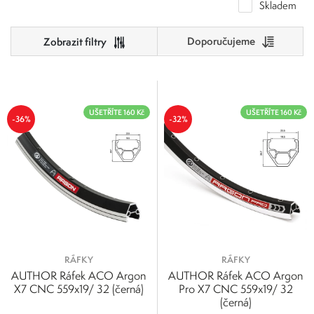
Skladem
Doporučujeme
Cena
0
500
UŠETŘÍTE 160 Kč
UŠETŘÍTE 160 Kč
-36%
-32%
0
125
250
375
500
RÁFKY
RÁFKY
AUTHOR Ráfek ACO Argon
AUTHOR Ráfek ACO Argon
X7 CNC 559x19/ 32 (černá)
Pro X7 CNC 559x19/ 32
(černá)