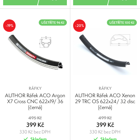
UŠETŘÍTE 96 Kč
UŠETŘÍTE 100 Kč
-19%
-20%
RÁFKY
RÁFKY
AUTHOR Ráfek ACO Argon
AUTHOR Ráfek ACO Xenon
X7 Cross CNC 622x19/ 36
29 TRC OS 622x24/ 32 disc
(černá)
(černá)
495 Kč
499 Kč
399 Kč
399 Kč
330 Kč bez DPH
330 Kč bez DPH
Skladem
Skladem