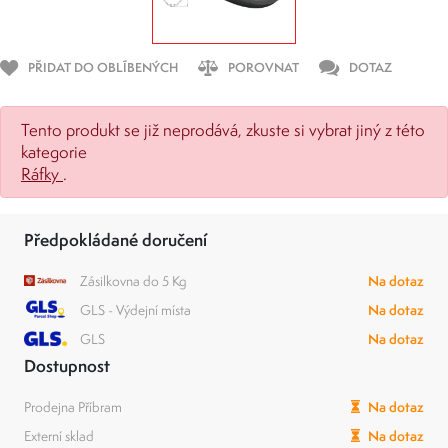
PŘIDAT DO OBLÍBENÝCH
POROVNAT
DOTAZ
Tento produkt se již neprodává, zkuste si vybrat jiný z této
kategorie
Ráfky
.
Předpokládané doručení
Zásilkovna do 5 Kg
Na dotaz
GLS - Výdejní místa
Na dotaz
GLS
Na dotaz
Dostupnost
Prodejna Příbram
Na dotaz
Externí sklad
Na dotaz