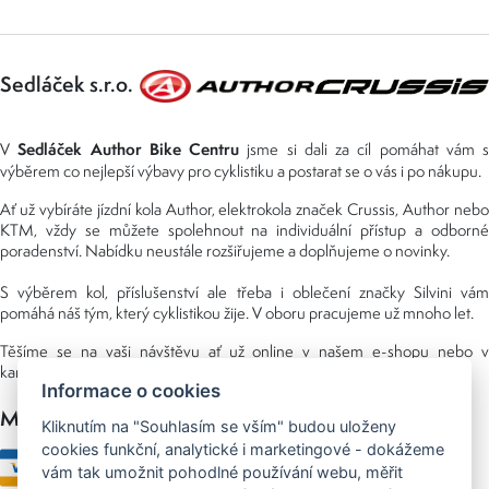
Sedláček s.r.o.
Sedláček Author Bike Centru
V
jsme si dali za cíl pomáhat vám s
výběrem co nejlepší výbavy pro cyklistiku a postarat se o vás i po nákupu.
Ať už vybíráte jízdní kola Author, elektrokola značek Crussis, Author nebo
KTM, vždy se můžete spolehnout na individuální přístup a odborné
poradenství. Nabídku neustále rozšiřujeme a doplňujeme o novinky.
S výběrem kol, příslušenství ale třeba i oblečení značky Silvini vám
pomáhá náš tým, který cyklistikou žije. V oboru pracujeme už mnoho let.
Těšíme se na vaši návštěvu ať už online v našem e-shopu nebo v
kamenné prodejně, kterou najdete v NS (nákupní středisko) URAN.
Informace o cookies
Možnosti platby
Kliknutím na "Souhlasím se vším" budou uloženy
cookies funkční, analytické i marketingové - dokážeme
vám tak umožnit pohodlné používání webu, měřit