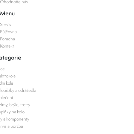
Ohodnoťte nás
Menu
Servis
Půjčovna
Poradna
Kontakt
ategorie
kce
ektrokola
zdní kola
loběžky a odrážedla
lečení
lmy, brýle, tretry
plňky na kolo
ly a komponenty
rvis a údržba