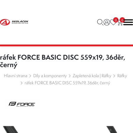
0
0
ráfek FORCE BASIC DISC 559x19, 36děr,
černý
Hlavní strana
Díly a komponenty
Zapletená kola | Ráfky
Ráfky
ráfek FORCE BASIC DISC 559x19, 36děr, černý