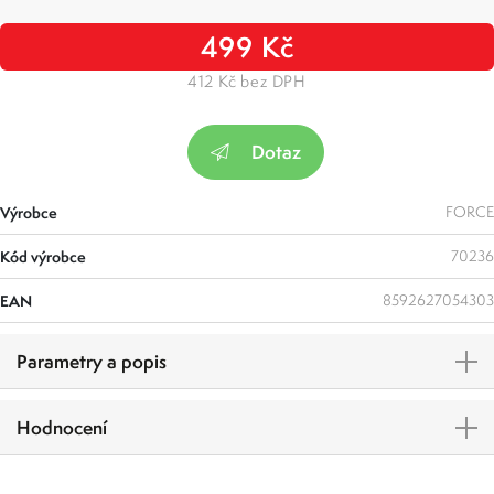
499 Kč
412 Kč bez DPH
Dotaz
Výrobce
FORCE
Kód výrobce
70236
EAN
8592627054303
Parametry a popis
Hodnocení