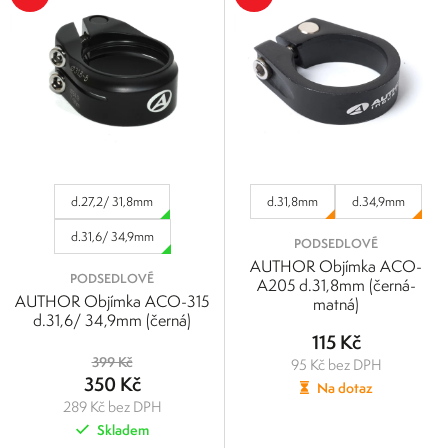
d.27,2/ 31,8mm
d.31,8mm
d.34,9mm
d.31,6/ 34,9mm
PODSEDLOVÉ
AUTHOR Objímka ACO-
PODSEDLOVÉ
A205 d.31,8mm (černá-
AUTHOR Objímka ACO-315
matná)
d.31,6/ 34,9mm (černá)
115 Kč
399 Kč
95 Kč bez DPH
350 Kč
Na dotaz
289 Kč bez DPH
Skladem