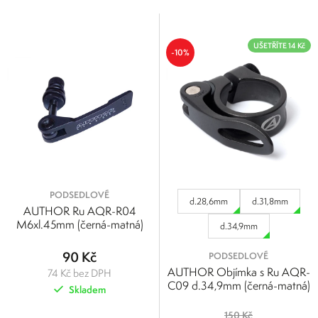
Cena
1
501
UŠETŘÍTE 14 Kč
Výrobci
-10%
1
126
251
376
501
FORCE
Velikost
Author
M6xl.45mm
d.34,9mm
d.31,8mm
d.28,6mm
PODSEDLOVÉ
d.40,8mm
d.28,6mm
d.31,8mm
AUTHOR Ru AQR-R04
d.31,6/ 34,9mm
M6xl.45mm (černá-matná)
d.34,9mm
d.27,2/ 31,8mm
90 Kč
PODSEDLOVÉ
AUTHOR Objímka s Ru AQR-
74 Kč bez DPH
C09 d.34,9mm (černá-matná)
Skladem
150 Kč