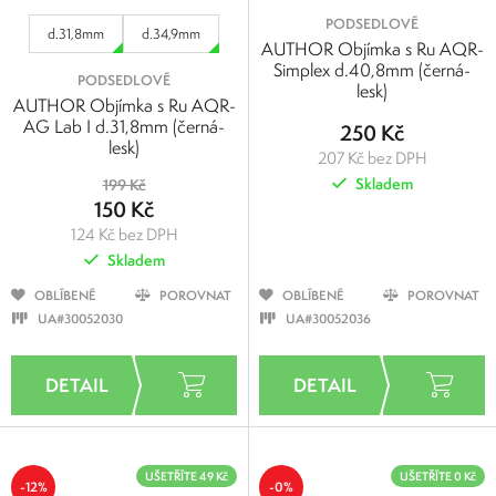
PODSEDLOVÉ
d.31,8mm
d.34,9mm
AUTHOR Objímka s Ru AQR-
Simplex d.40,8mm (černá-
PODSEDLOVÉ
lesk)
AUTHOR Objímka s Ru AQR-
AG Lab I d.31,8mm (černá-
250 Kč
lesk)
207 Kč bez DPH
Skladem
199 Kč
150 Kč
124 Kč bez DPH
Skladem
OBLÍBENÉ
POROVNAT
OBLÍBENÉ
POROVNAT
UA#30052030
UA#30052036
UŠETŘÍTE 49 Kč
UŠETŘÍTE 0 Kč
-12%
-0%