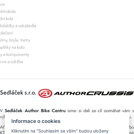
kce
ektrokola
zdní kola
loběžky a odrážedla
lečení
lmy, brýle, tretry
plňky na kolo
ly a komponenty
rvis a údržba
Sedláček s.r.o.
Sedláček Author Bike Centru
V
jsme si dali za cíl pomáhat vám s
výběrem co nejlepší výbavy pro cyklistiku a postarat se o vás i po nákupu.
Informace o cookies
Ať už vybíráte jízdní kola Author, elektrokola značek Crussis, Author nebo
Kliknutím na "Souhlasím se vším" budou uloženy
KTM, vždy se můžete spolehnout na individuální přístup a odborné