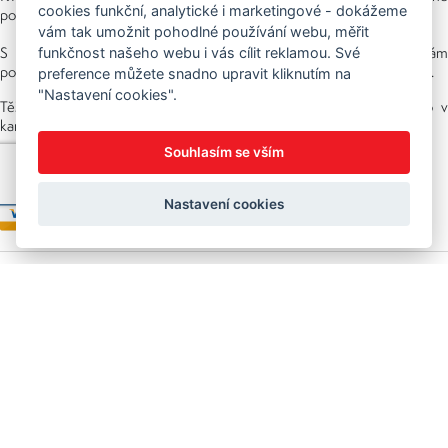
cookies funkční, analytické i marketingové - dokážeme
poradenství. Nabídku neustále rozšiřujeme a doplňujeme o novinky.
vám tak umožnit pohodlné používání webu, měřit
S výběrem kol, příslušenství ale třeba i oblečení značky Silvini vám
funkčnost našeho webu i vás cílit reklamou. Své
pomáhá náš tým, který cyklistikou žije. V oboru pracujeme už mnoho let.
preference můžete snadno upravit kliknutím na
"Nastavení cookies".
Těšíme se na vaši návštěvu ať už online v našem e-shopu nebo v
kamenné prodejně, kterou najdete v NS (nákupní středisko) URAN.
Souhlasím se vším
Možnosti platby
Nastavení cookies
Copyright © 2026 Sedláček s.r.o.
Created by
OLC Webdesign