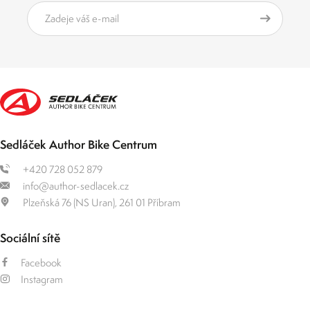
Sedláček Author Bike Centrum
+420 728 052 879
info@author-sedlacek.cz
Plzeňská 76 (NS Uran), 261 01 Příbram
Sociální sítě
Facebook
Instagram