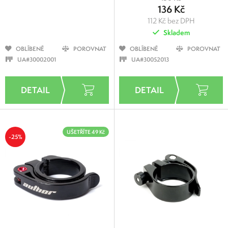
136 Kč
112 Kč bez DPH
Skladem
OBLÍBENÉ
POROVNAT
OBLÍBENÉ
POROVNAT
UA#30002001
UA#30052013
UŠETŘÍTE 49 Kč
-25%