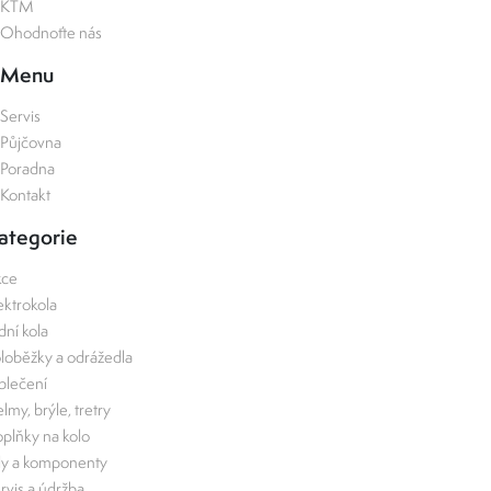
KTM
Ohodnoťte nás
Menu
Servis
Půjčovna
Poradna
Kontakt
ategorie
kce
ektrokola
zdní kola
loběžky a odrážedla
lečení
lmy, brýle, tretry
plňky na kolo
ly a komponenty
rvis a údržba