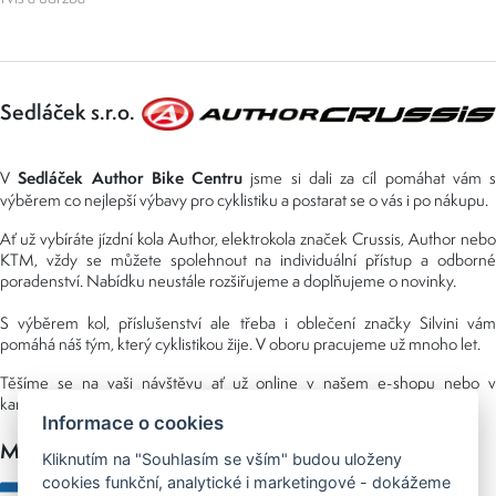
Sedláček s.r.o.
Sedláček Author Bike Centru
V
jsme si dali za cíl pomáhat vám s
výběrem co nejlepší výbavy pro cyklistiku a postarat se o vás i po nákupu.
Ať už vybíráte jízdní kola Author, elektrokola značek Crussis, Author nebo
KTM, vždy se můžete spolehnout na individuální přístup a odborné
poradenství. Nabídku neustále rozšiřujeme a doplňujeme o novinky.
S výběrem kol, příslušenství ale třeba i oblečení značky Silvini vám
pomáhá náš tým, který cyklistikou žije. V oboru pracujeme už mnoho let.
Těšíme se na vaši návštěvu ať už online v našem e-shopu nebo v
kamenné prodejně, kterou najdete v NS (nákupní středisko) URAN.
Informace o cookies
Možnosti platby
Kliknutím na "Souhlasím se vším" budou uloženy
cookies funkční, analytické i marketingové - dokážeme