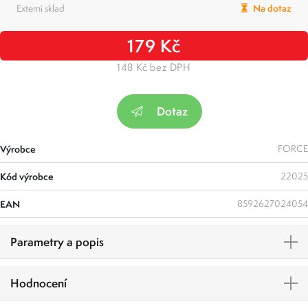
Externí sklad
Na dotaz
179 Kč
148 Kč bez DPH
Dotaz
Výrobce
FORCE
Kód výrobce
22025
EAN
8592627024054
Parametry a popis
Hodnocení