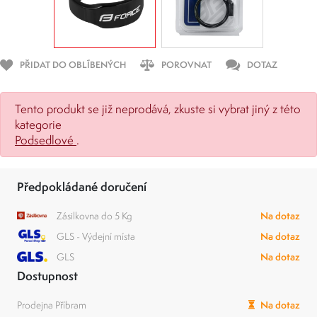
PŘIDAT DO OBLÍBENÝCH
POROVNAT
DOTAZ
Tento produkt se již neprodává, zkuste si vybrat jiný z této
kategorie
Podsedlové
.
Předpokládané doručení
Zásilkovna do 5 Kg
Na dotaz
GLS - Výdejní místa
Na dotaz
GLS
Na dotaz
Dostupnost
Prodejna Příbram
Na dotaz