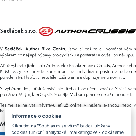
Sedláček s.r.o.
Sedláček Author Bike Centru
V
jsme si dali za cíl pomáhat vám s
výběrem co nejlepší výbavy pro cyklistiku a postarat se o vás i po nákupu.
Ať už vybíráte jízdní kola Author, elektrokola značek Crussis, Author nebo
KTM, vždy se můžete spolehnout na individuální přístup a odborné
poradenství. Nabídku neustále rozšiřujeme a doplňujeme o novinky.
S výběrem kol, příslušenství ale třeba i oblečení značky Silvini vám
pomáhá náš tým, který cyklistikou žije. V oboru pracujeme už mnoho let.
Těšíme se na vaši návštěvu ať už online v našem e-shopu nebo v
kamenné prodejně, kterou najdete v NS (nákupní středisko) URAN.
Informace o cookies
Možnosti platby
Kliknutím na "Souhlasím se vším" budou uloženy
cookies funkční, analytické i marketingové - dokážeme