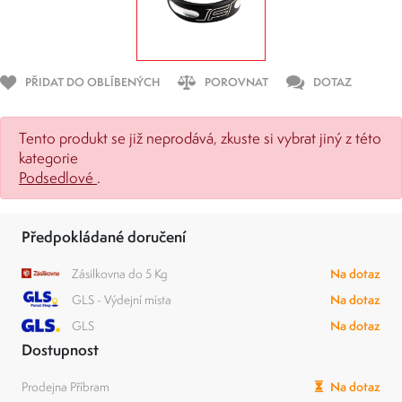
PŘIDAT DO OBLÍBENÝCH
POROVNAT
DOTAZ
Tento produkt se již neprodává, zkuste si vybrat jiný z této
kategorie
Podsedlové
.
Předpokládané doručení
Zásilkovna do 5 Kg
Na dotaz
GLS - Výdejní místa
Na dotaz
GLS
Na dotaz
Dostupnost
Prodejna Příbram
Na dotaz