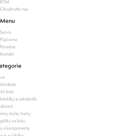
KTM
Ohodnoťte nás
Menu
Servis
Půjčovna
Poradna
Kontakt
ategorie
kce
ektrokola
zdní kola
loběžky a odrážedla
lečení
lmy, brýle, tretry
plňky na kolo
ly a komponenty
rvis a údržba