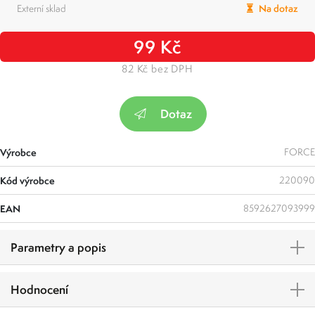
Externí sklad
Na dotaz
99 Kč
82 Kč bez DPH
Dotaz
Výrobce
FORCE
Kód výrobce
220090
EAN
8592627093999
Parametry a popis
Hodnocení