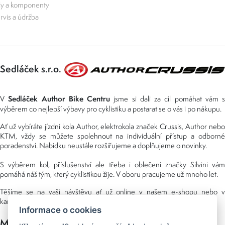
ly a komponenty
rvis a údržba
Sedláček s.r.o.
Sedláček Author Bike Centru
V
jsme si dali za cíl pomáhat vám s
výběrem co nejlepší výbavy pro cyklistiku a postarat se o vás i po nákupu.
Ať už vybíráte jízdní kola Author, elektrokola značek Crussis, Author nebo
KTM, vždy se můžete spolehnout na individuální přístup a odborné
poradenství. Nabídku neustále rozšiřujeme a doplňujeme o novinky.
S výběrem kol, příslušenství ale třeba i oblečení značky Silvini vám
pomáhá náš tým, který cyklistikou žije. V oboru pracujeme už mnoho let.
Těšíme se na vaši návštěvu ať už online v našem e-shopu nebo v
kamenné prodejně, kterou najdete v NS (nákupní středisko) URAN.
Informace o cookies
Možnosti platby