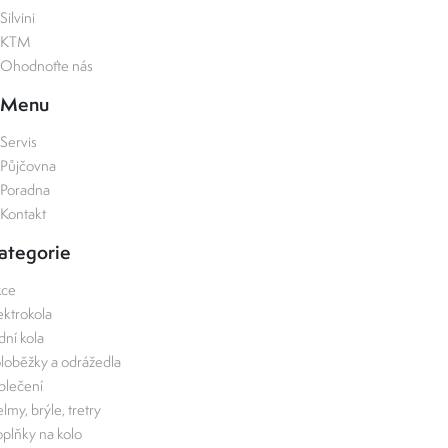
Silvini
KTM
Ohodnoťte nás
Menu
Servis
Půjčovna
Poradna
Kontakt
ategorie
kce
ektrokola
zdní kola
loběžky a odrážedla
lečení
lmy, brýle, tretry
plňky na kolo