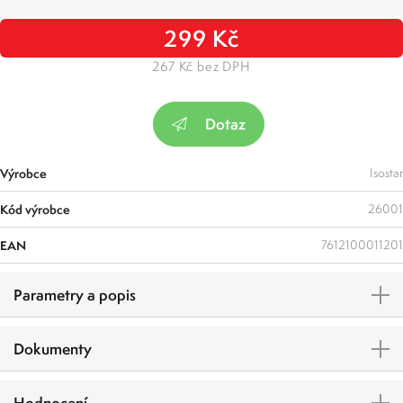
299 Kč
267 Kč bez DPH
Dotaz
Výrobce
Isostar
Kód výrobce
26001
EAN
7612100011201
Parametry a popis
Dokumenty
Hodnocení