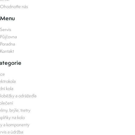
Ohodnoťte nás
Menu
Servis
Půjčovna
Poradna
Kontakt
ategorie
kce
ektrokola
zdní kola
loběžky a odrážedla
lečení
lmy, brýle, tretry
plňky na kolo
ly a komponenty
rvis a údržba