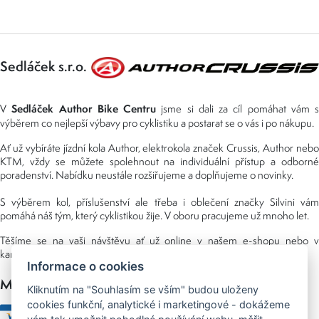
Sedláček s.r.o.
Sedláček Author Bike Centru
V
jsme si dali za cíl pomáhat vám s
výběrem co nejlepší výbavy pro cyklistiku a postarat se o vás i po nákupu.
Ať už vybíráte jízdní kola Author, elektrokola značek Crussis, Author nebo
KTM, vždy se můžete spolehnout na individuální přístup a odborné
poradenství. Nabídku neustále rozšiřujeme a doplňujeme o novinky.
S výběrem kol, příslušenství ale třeba i oblečení značky Silvini vám
pomáhá náš tým, který cyklistikou žije. V oboru pracujeme už mnoho let.
Těšíme se na vaši návštěvu ať už online v našem e-shopu nebo v
kamenné prodejně, kterou najdete v NS (nákupní středisko) URAN.
Informace o cookies
Možnosti platby
Kliknutím na "Souhlasím se vším" budou uloženy
cookies funkční, analytické i marketingové - dokážeme