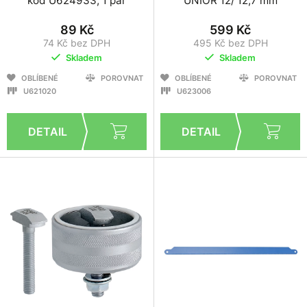
kód U624933, 1 pár
UNIOR 12/ 12,7 mm
89 Kč
599 Kč
74 Kč bez DPH
495 Kč bez DPH
Skladem
Skladem
OBLÍBENÉ
POROVNAT
OBLÍBENÉ
POROVNAT
U621020
U623006