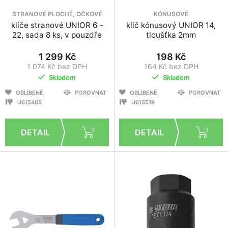
STRANOVÉ PLOCHÉ, OČKOVÉ
KÓNUSOVÉ
klíče stranové UNIOR 6 -
klíč kónusový UNIOR 14,
22, sada 8 ks, v pouzdře
tloušťka 2mm
1 299 Kč
198 Kč
1 074 Kč bez DPH
164 Kč bez DPH
Skladem
Skladem
OBLÍBENÉ
POROVNAT
OBLÍBENÉ
POROVNAT
U615465
U615519