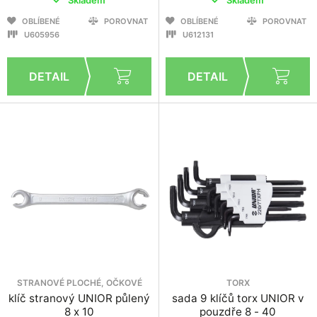
OBLÍBENÉ
POROVNAT
OBLÍBENÉ
POROVNAT
U605956
U612131
STRANOVÉ PLOCHÉ, OČKOVÉ
TORX
klíč stranový UNIOR půlený
sada 9 klíčů torx UNIOR v
8 x 10
pouzdře 8 - 40