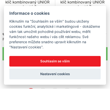
klíč kombinovaný UNIOR
klíč kombinovaný UNIOR
zahnutý 6
zahnutý 7
Informace o cookies
139 Kč
149 Kč
Kliknutím na "Souhlasím se vším" budou uloženy
115 Kč bez DPH
123 Kč bez DPH
cookies funkční, analytické i marketingové - dokážeme
Skladem
Skladem
vám tak umožnit pohodlné používání webu, měřit
OBLÍBENÉ
POROVNAT
OBLÍBENÉ
POROVNAT
funkčnost našeho webu i vás cílit reklamou. Své
U600414
U600415
preference můžete snadno upravit kliknutím na
"Nastavení cookies".
Souhlasím se vším
Zobrazit další
Nastavení cookies
zobrazeno 40 z 270
1
2
3
4
5