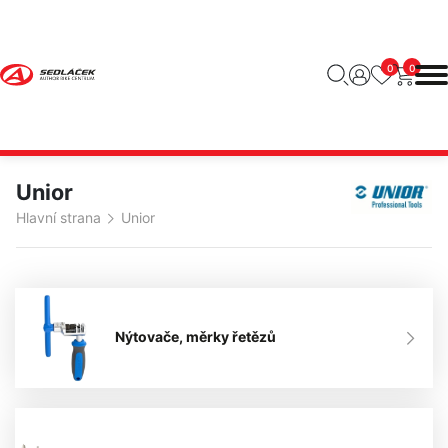
0
0
Unior
Hlavní strana
Unior
Nýtovače, měrky řetězů