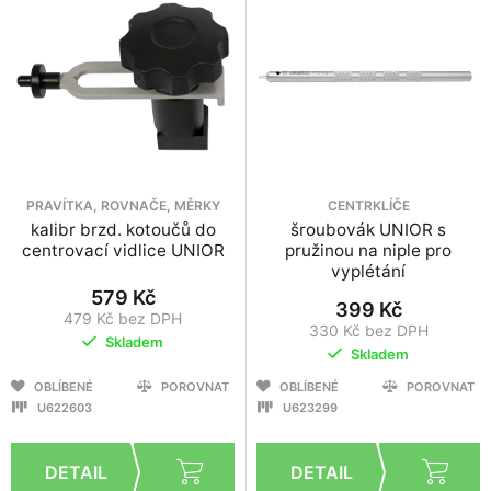
PRAVÍTKA, ROVNAČE, MĚRKY
CENTRKLÍČE
kalibr brzd. kotoučů do
šroubovák UNIOR s
centrovací vidlice UNIOR
pružinou na niple pro
vyplétání
579 Kč
399 Kč
479 Kč bez DPH
330 Kč bez DPH
Skladem
Skladem
OBLÍBENÉ
POROVNAT
OBLÍBENÉ
POROVNAT
U622603
U623299