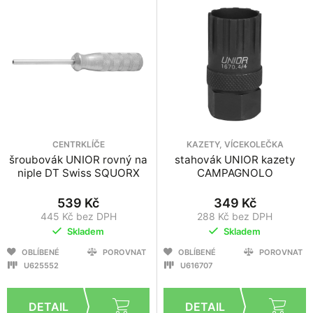
CENTRKLÍČE
KAZETY, VÍCEKOLEČKA
šroubovák UNIOR rovný na
stahovák UNIOR kazety
niple DT Swiss SQUORX
CAMPAGNOLO
539 Kč
349 Kč
445 Kč bez DPH
288 Kč bez DPH
Skladem
Skladem
OBLÍBENÉ
POROVNAT
OBLÍBENÉ
POROVNAT
U625552
U616707