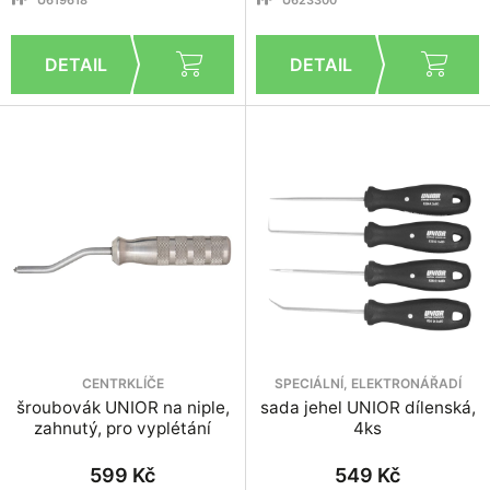
CENTRKLÍČE
SPECIÁLNÍ, ELEKTRONÁŘADÍ
šroubovák UNIOR na niple,
sada jehel UNIOR dílenská,
zahnutý, pro vyplétání
4ks
599 Kč
549 Kč