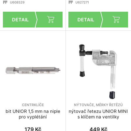
U608529
U627271
CENTRKLÍČE
NÝTOVAČE, MĚRKY ŘETĚZŮ
bit UNIOR 1,5 mm na niple
nýtovač řetezu UNIOR MINI
pro vyplétání
s klíčem na ventilky
179 Kč
449 Kč