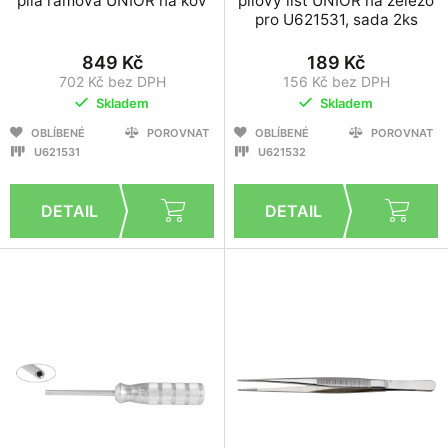
pila rámová UNIOR na kov
pilový list UNIOR na železo
pro U621531, sada 2ks
849 Kč
189 Kč
702 Kč bez DPH
156 Kč bez DPH
Skladem
Skladem
OBLÍBENÉ
POROVNAT
OBLÍBENÉ
POROVNAT
U621531
U621532