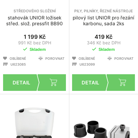
STŘEDOVÉHO SLOŽENÍ
PILY, PILNÍKY, ŘEZNÉ NÁSTROJE
stahovák UNIOR ložisek
pilový list UNIOR pro řezání
střed. slož. pressfit BB90
karbonu, sada 2ks
1 199 Kč
419 Kč
991 Kč bez DPH
346 Kč bez DPH
Skladem
Skladem
OBLÍBENÉ
POROVNAT
OBLÍBENÉ
POROVNAT
U623085
U623099