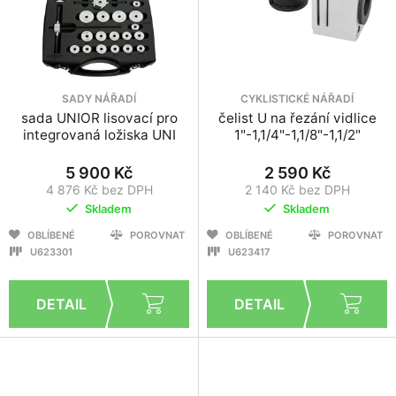
SADY NÁŘADÍ
CYKLISTICKÉ NÁŘADÍ
sada UNIOR lisovací pro
čelist U na řezání vidlice
integrovaná ložiska UNI
1"-1,1/4"-1,1/8"-1,1/2"
5 900 Kč
2 590 Kč
4 876 Kč bez DPH
2 140 Kč bez DPH
Skladem
Skladem
OBLÍBENÉ
POROVNAT
OBLÍBENÉ
POROVNAT
U623301
U623417