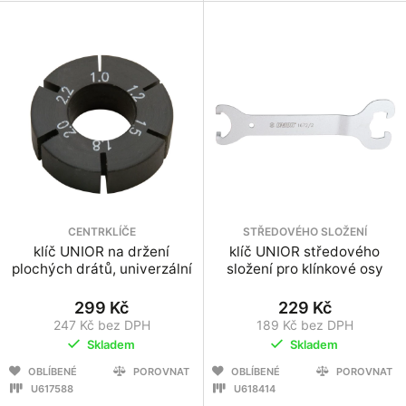
CENTRKLÍČE
STŘEDOVÉHO SLOŽENÍ
klíč UNIOR na držení
klíč UNIOR středového
plochých drátů, univerzální
složení pro klínkové osy
299 Kč
229 Kč
247 Kč bez DPH
189 Kč bez DPH
Skladem
Skladem
OBLÍBENÉ
POROVNAT
OBLÍBENÉ
POROVNAT
U617588
U618414