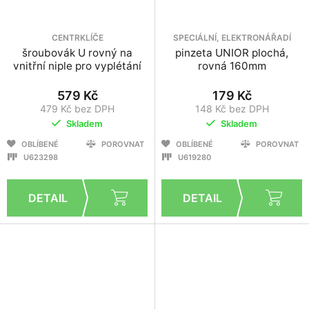
CENTRKLÍČE
SPECIÁLNÍ, ELEKTRONÁŘADÍ
šroubovák U rovný na
pinzeta UNIOR plochá,
vnitřní niple pro vyplétání
rovná 160mm
579 Kč
179 Kč
479 Kč bez DPH
148 Kč bez DPH
Skladem
Skladem
OBLÍBENÉ
POROVNAT
OBLÍBENÉ
POROVNAT
U623298
U619280