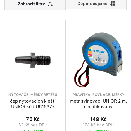
Doporučujeme
Cena
0
111 000
0
27 750
55 500
83 250
111 000
NÝTOVAČE, MĚRKY ŘETĚZŮ
PRAVÍTKA, ROVNAČE, MĚRKY
čep nýtovacích kleští
metr svinovací UNIOR 2 m,
UNIOR kód U615377
certifikovaný
75 Kč
149 Kč
62 Kč bez DPH
123 Kč bez DPH
Skladem
Skladem