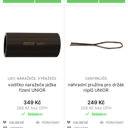
LISY, NARAŽEČE, VYRAŽEČE
CENTRKLÍČE
vodítko naražeče ježka
náhradní pružina pro držák
řízení UNIOR
niplů UNIOR
349 Kč
249 Kč
288 Kč bez DPH
206 Kč bez DPH
Skladem
Skladem
OBLÍBENÉ
POROVNAT
OBLÍBENÉ
POROVNAT
U619618
U623300