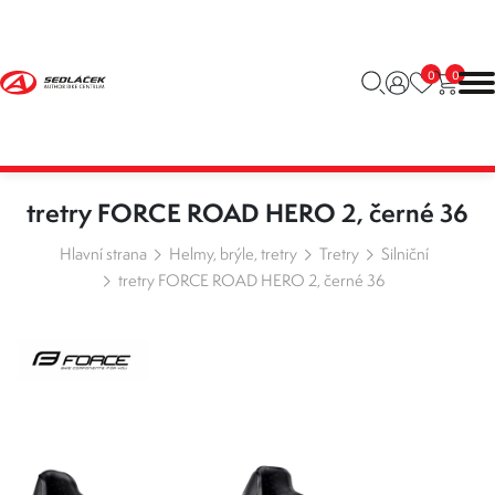
0
0
tretry FORCE ROAD HERO 2, černé 36
Hlavní strana
Helmy, brýle, tretry
Tretry
Silniční
tretry FORCE ROAD HERO 2, černé 36