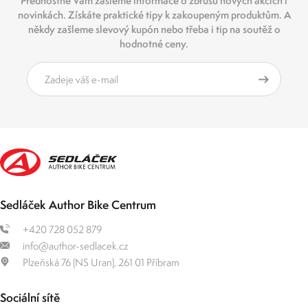
Přednostně Vám zašleme informace o zbrusu nových akcích i
novinkách. Získáte praktické tipy k zakoupeným produktům. A
někdy zašleme slevový kupón nebo třeba i tip na soutěž o
hodnotné ceny.
Sedláček Author Bike Centrum
+420 728 052 879
info@author-sedlacek.cz
Plzeňská 76 (NS Uran), 261 01 Příbram
Sociální sítě