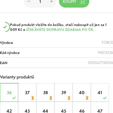
Pokud produkt vložíte do košíku, stačí nakoupit už jen za 1
009 Kč a
ZÍSKÁVÁTE DOPRAVU ZDARMA PO ČR.
Výrobce
FORCE
Kód výrobce
94031236
EAN
8592627158506
Varianty produktů
36
37
38
39
40
41
42
43
44
45
46
47