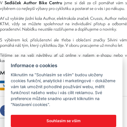
Sedláček Author Bike Centru
V
jsme si dali za cíl pomáhat vám s
výběrem co nejlepší výbavy pro cyklistiku a postarat se o vás i po nákupu.
Ať už vybíráte jízdní kola Author, elektrokola značek Crussis, Author nebo
KTM, vždy se můžete spolehnout na individuální přístup a odborné
poradenství. Nabídku neustále rozšiřujeme a doplňujeme o novinky.
S výběrem kol, příslušenství ale třeba i oblečení značky Silvini vám
pomáhá náš tým, který cyklistikou žije. V oboru pracujeme už mnoho let.
Těšíme se na vaši návštěvu ať už online v našem e-shopu nebo v
kamenné prodejně, kterou najdete v NS (nákupní středisko) URAN.
Informace o cookies
Možnosti platby
Kliknutím na "Souhlasím se vším" budou uloženy
cookies funkční, analytické i marketingové - dokážeme
vám tak umožnit pohodlné používání webu, měřit
funkčnost našeho webu i vás cílit reklamou. Své
preference můžete snadno upravit kliknutím na
"Nastavení cookies".
Souhlasím se vším
Copyright © 2026 Sedláček s.r.o.