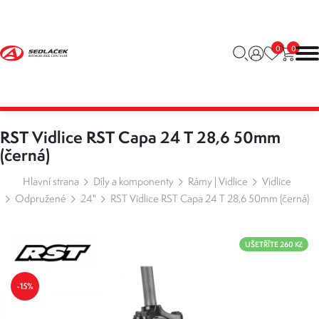
0
0
RST Vidlice RST Capa 24 T 28,6 50mm
(černá)
Hlavní strana
Díly a komponenty
Rámy | Vidlice
Vidlice
Odpružené
24"
RST Vidlice RST Capa 24 T 28,6 50mm (černá)
UŠETŘÍTE 260 Kč
-15%