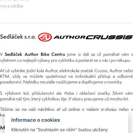
rvis a údržba
Sedláček s.r.o.
Sedláček Author Bike Centru
V
jsme si dali za cíl pomáhat vám s
výběrem co nejlepší výbavy pro cyklistiku a postarat se o vás i po nákupu.
Ať už vybíráte jízdní kola Author, elektrokola značek Crussis, Author nebo
KTM, vždy se můžete spolehnout na individuální přístup a odborné
poradenství. Nabídku neustále rozšiřujeme a doplňujeme o novinky.
S výběrem kol, příslušenství ale třeba i oblečení značky Silvini vám
pomáhá náš tým, který cyklistikou žije. V oboru pracujeme už mnoho let.
Těšíme se na vaši návštěvu ať už online v našem e-shopu nebo v
kamenné prodejně, kterou najdete v NS (nákupní středisko) URAN.
Informace o cookies
Možnosti platby
Kliknutím na "Souhlasím se vším" budou uloženy