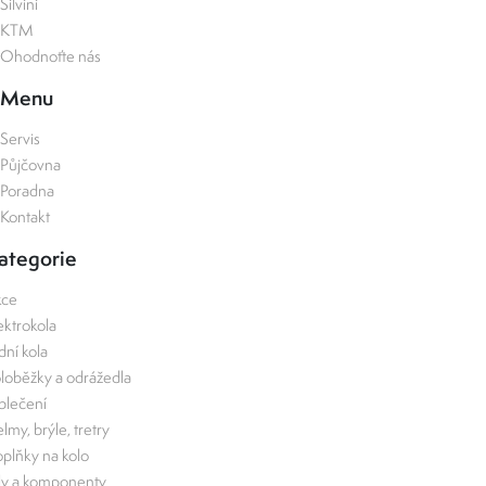
Silvini
KTM
Ohodnoťte nás
Menu
Servis
Půjčovna
Poradna
Kontakt
ategorie
kce
ektrokola
zdní kola
loběžky a odrážedla
lečení
lmy, brýle, tretry
plňky na kolo
ly a komponenty