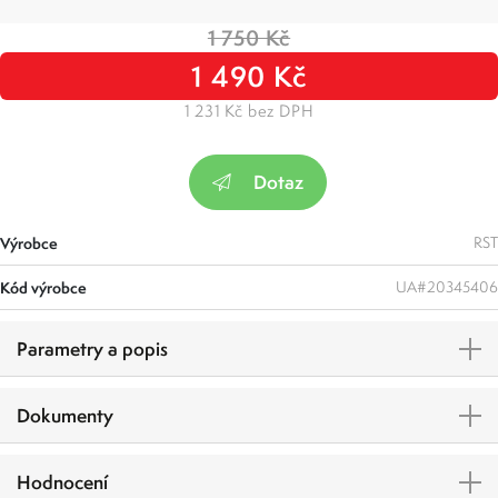
1 750 Kč
1 490 Kč
1 231 Kč bez DPH
Dotaz
Výrobce
RST
Kód výrobce
UA#20345406
Parametry a popis
Dokumenty
Hodnocení