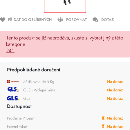
PŘIDAT DO OBLÍBENÝCH
POROVNAT
DOTAZ
Tento produkt se již neprodává, zkuste si vybrat jiný z této
kategorie
24"
.
Předpokládané doručení
Zásilkovna do 5 Kg
Na dotaz
GLS - Výdejní místa
Na dotaz
GLS
Na dotaz
Dostupnost
Prodejna Příbram
Na dotaz
Externí sklad
Na dotaz