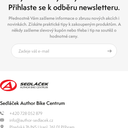
Přihlaste se k odběru newsletteru.
Přednostně Vám zašleme informace o zbrusu nových akcích i
novinkách. Získáte praktické tipy k zakoupeným produktům. A
někdy zašleme slevový kupón nebo třeba i tip na soutěž o
hodnotné ceny.
Sedláček Author Bike Centrum
+420 728 052 879
info@author-sedlacek.cz
Plzeňská 76 (NS Uran), 261 01 Příbram