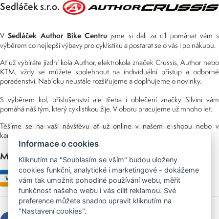
Sedláček s.r.o.
Sedláček Author Bike Centru
V
jsme si dali za cíl pomáhat vám s
výběrem co nejlepší výbavy pro cyklistiku a postarat se o vás i po nákupu.
Ať už vybíráte jízdní kola Author, elektrokola značek Crussis, Author nebo
KTM, vždy se můžete spolehnout na individuální přístup a odborné
poradenství. Nabídku neustále rozšiřujeme a doplňujeme o novinky.
S výběrem kol, příslušenství ale třeba i oblečení značky Silvini vám
pomáhá náš tým, který cyklistikou žije. V oboru pracujeme už mnoho let.
Těšíme se na vaši návštěvu ať už online v našem e-shopu nebo v
kamenné prodejně, kterou najdete v NS (nákupní středisko) URAN.
Informace o cookies
Možnosti platby
Kliknutím na "Souhlasím se vším" budou uloženy
cookies funkční, analytické i marketingové - dokážeme
vám tak umožnit pohodlné používání webu, měřit
funkčnost našeho webu i vás cílit reklamou. Své
preference můžete snadno upravit kliknutím na
"Nastavení cookies".