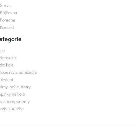
Servis
Půjčovna
Poradna
Kontakt
ategorie
kce
ektrokola
zdní kola
loběžky a odrážedla
lečení
lmy, brýle, tretry
plňky na kolo
ly a komponenty
rvis a údržba