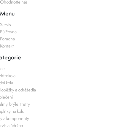
Ohodnoťte nás
Menu
Servis
Půjčovna
Poradna
Kontakt
ategorie
kce
ektrokola
zdní kola
loběžky a odrážedla
lečení
lmy, brýle, tretry
plňky na kolo
ly a komponenty
rvis a údržba