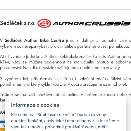
Sedláček s.r.o.
Sedláček Author Bike Centru
V
jsme si dali za cíl pomáhat vám s
výběrem co nejlepší výbavy pro cyklistiku a postarat se o vás i po nákupu.
Ať už vybíráte jízdní kola Author, elektrokola značek Crussis, Author nebo
KTM, vždy se můžete spolehnout na individuální přístup a odborné
poradenství. Nabídku neustále rozšiřujeme a doplňujeme o novinky.
S výběrem kol, příslušenství ale třeba i oblečení značky Silvini vám
pomáhá náš tým, který cyklistikou žije. V oboru pracujeme už mnoho let.
Těšíme se na vaši návštěvu ať už online v našem e-shopu nebo v
kamenné prodejně, kterou najdete v NS (nákupní středisko) URAN.
Informace o cookies
Možnosti platby
Kliknutím na "Souhlasím se vším" budou uloženy
cookies funkční, analytické i marketingové - dokážeme
vám tak umožnit pohodlné používání webu, měřit