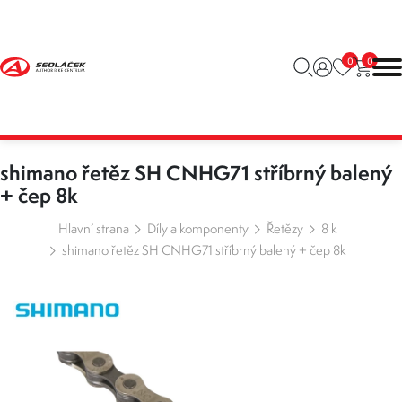
0
0
shimano řetěz SH CNHG71 stříbrný balený
+ čep 8k
Hlavní strana
Díly a komponenty
Řetězy
8 k
shimano řetěz SH CNHG71 stříbrný balený + čep 8k