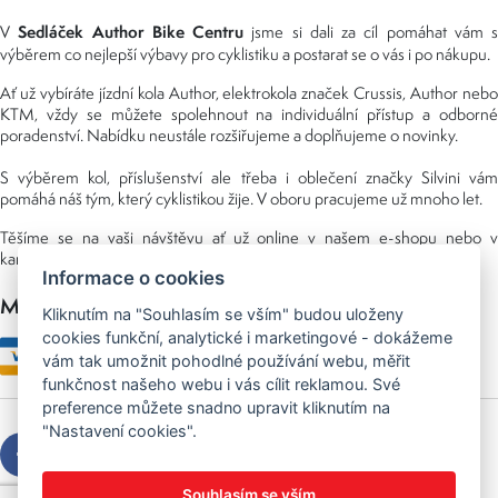
Sedláček Author Bike Centru
V
jsme si dali za cíl pomáhat vám s
výběrem co nejlepší výbavy pro cyklistiku a postarat se o vás i po nákupu.
Ať už vybíráte jízdní kola Author, elektrokola značek Crussis, Author nebo
KTM, vždy se můžete spolehnout na individuální přístup a odborné
poradenství. Nabídku neustále rozšiřujeme a doplňujeme o novinky.
S výběrem kol, příslušenství ale třeba i oblečení značky Silvini vám
pomáhá náš tým, který cyklistikou žije. V oboru pracujeme už mnoho let.
Těšíme se na vaši návštěvu ať už online v našem e-shopu nebo v
kamenné prodejně, kterou najdete v NS (nákupní středisko) URAN.
Informace o cookies
Možnosti platby
Kliknutím na "Souhlasím se vším" budou uloženy
cookies funkční, analytické i marketingové - dokážeme
vám tak umožnit pohodlné používání webu, měřit
funkčnost našeho webu i vás cílit reklamou. Své
preference můžete snadno upravit kliknutím na
"Nastavení cookies".
Souhlasím se vším