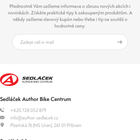
Přednostně Vám zašleme informace o zbrusu nových akcích i
novinkách. Získáte praktické tipy k zakoupeným produktům. A
někdy zašleme slevový kupón nebo třeba i tip na soutěž o
hodnotné ceny.
Sedláček Author Bike Centrum
+420 728 052 879
info@author-sedlacek.cz
Plzeňská 76 (NS Uran), 261 01 Příbram