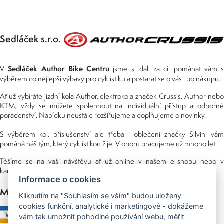
Sedláček s.r.o.
Sedláček Author Bike Centru
V
jsme si dali za cíl pomáhat vám s
výběrem co nejlepší výbavy pro cyklistiku a postarat se o vás i po nákupu.
Ať už vybíráte jízdní kola Author, elektrokola značek Crussis, Author nebo
KTM, vždy se můžete spolehnout na individuální přístup a odborné
poradenství. Nabídku neustále rozšiřujeme a doplňujeme o novinky.
S výběrem kol, příslušenství ale třeba i oblečení značky Silvini vám
pomáhá náš tým, který cyklistikou žije. V oboru pracujeme už mnoho let.
Těšíme se na vaši návštěvu ať už online v našem e-shopu nebo v
kamenné prodejně, kterou najdete v NS (nákupní středisko) URAN.
Informace o cookies
Možnosti platby
Kliknutím na "Souhlasím se vším" budou uloženy
cookies funkční, analytické i marketingové - dokážeme
vám tak umožnit pohodlné používání webu, měřit