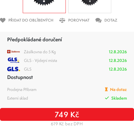
PŘIDAT DO OBLÍBENÝCH
POROVNAT
DOTAZ
Předpokládané doručení
Zásilkovna do 5 Kg
12.8.2026
GLS - Výdejní místa
12.8.2026
GLS
12.8.2026
Dostupnost
Prodejna Příbram
Na dotaz
Externí sklad
Skladem
749 Kč
619 Kč bez DPH