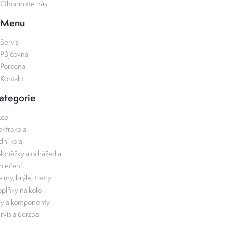
Ohodnoťte nás
Menu
Servis
Půjčovna
Poradna
Kontakt
ategorie
kce
ektrokola
zdní kola
loběžky a odrážedla
lečení
lmy, brýle, tretry
plňky na kolo
ly a komponenty
rvis a údržba