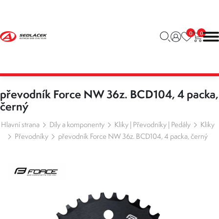
0
0
převodník Force NW 36z. BCD104, 4 packa,
černý
Hlavní strana
Díly a komponenty
Kliky | Převodníky | Pedály
Kliky
Převodníky
převodník Force NW 36z. BCD104, 4 packa, černý