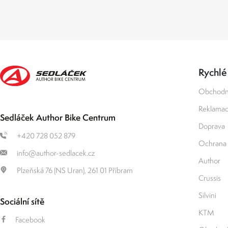
Rychlé
Obchodn
Reklamace
Sedláček Author Bike Centrum
Doprava
+420 728 052 879
Ochrana 
info@author-sedlacek.cz
Author
Plzeňská 76 (NS Uran), 261 01 Příbram
Crussis
Silvini
Sociální sítě
KTM
Facebook