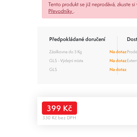
Tento produkt se již neprodává, zkuste si 
Převodníky
.
Předpokládané doručení
Dos
Zásilkovna do 5 Kg
Na dotaz
Prode
GLS - Výdejní místa
Na dotaz
Extern
GLS
Na dotaz
399 Kč
330 Kč bez DPH