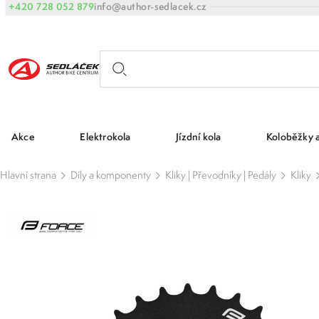
+420 728 052 879
info@author-sedlacek.cz
Akce
Elektrokola
Jízdní kola
Koloběžky 
Hlavní strana
Díly a komponenty
Kliky | Převodníky | Pedály
Kliky