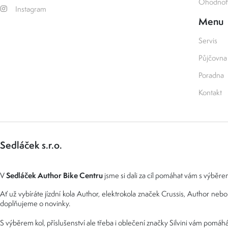
Ohodnoťt
Instagram
Menu
Servis
Půjčovna
Poradna
Kontakt
Sedláček s.r.o.
Sedláček Author Bike Centru
V
jsme si dali za cíl pomáhat vám s výběrem
Ať už vybíráte jízdní kola Author, elektrokola značek Crussis, Author n
doplňujeme o novinky.
S výběrem kol, příslušenství ale třeba i oblečení značky Silvini vám pomáhá