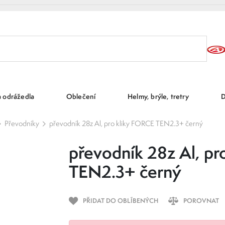
a odrážedla
Oblečení
Helmy, brýle, tretry
D
Převodníky
převodník 28z Al, pro kliky FORCE TEN2.3+ černý
převodník 28z Al, pr
TEN2.3+ černý
PŘIDAT DO OBLÍBENÝCH
POROVNAT