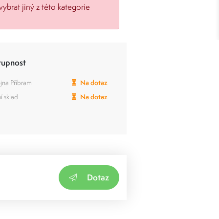
vybrat jiný z této kategorie
tupnost
jna Příbram
Na dotaz
í sklad
Na dotaz
Dotaz