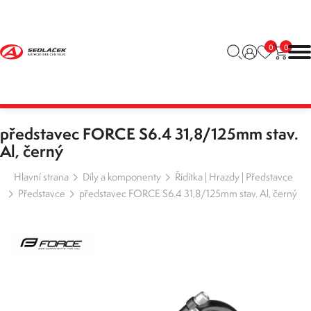
0
0
představec FORCE S6.4 31,8/125mm stav.
Al, černý
Hlavní strana
Díly a komponenty
Řídítka | Hrazdy | Představce
Představce
představec FORCE S6.4 31,8/125mm stav. Al, černý