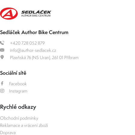
Sedláček Author Bike Centrum
+420 728 052 879
info@author-sedlacek.cz
Plzeňská 76 (NS Uran), 261 01 Příbram
Sociální sítě
Facebook
Instagram
Rychlé odkazy
Obchodní podmínky
Reklamace a vrácení zboží
Doprava