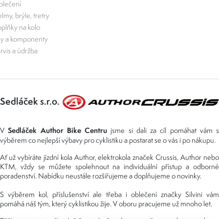
lečení
lmy, brýle, tretry
plňky na kolo
ly a komponenty
rvis a údržba
Sedláček s.r.o.
Sedláček Author Bike Centru
V
jsme si dali za cíl pomáhat vám s
výběrem co nejlepší výbavy pro cyklistiku a postarat se o vás i po nákupu.
Ať už vybíráte jízdní kola Author, elektrokola značek Crussis, Author nebo
KTM, vždy se můžete spolehnout na individuální přístup a odborné
poradenství. Nabídku neustále rozšiřujeme a doplňujeme o novinky.
S výběrem kol, příslušenství ale třeba i oblečení značky Silvini vám
pomáhá náš tým, který cyklistikou žije. V oboru pracujeme už mnoho let.