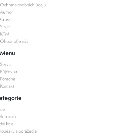
Ochrana osobních údajů
Author
Crussis
Silvini
KTM
Ohodnoťte nás
Menu
Servis
Půjčovna
Poradna
Kontakt
ategorie
kce
ektrokola
zdní kola
loběžky a odrážedla