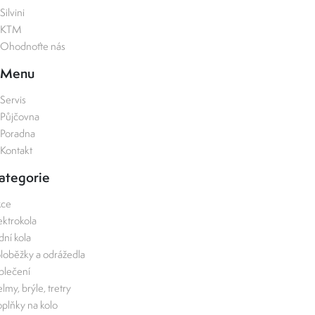
Silvini
KTM
Ohodnoťte nás
Menu
Servis
Půjčovna
Poradna
Kontakt
ategorie
kce
ektrokola
zdní kola
loběžky a odrážedla
lečení
lmy, brýle, tretry
plňky na kolo