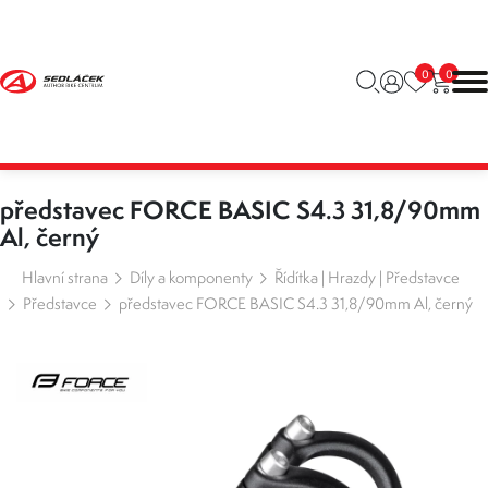
0
0
představec FORCE BASIC S4.3 31,8/90mm
Al, černý
Hlavní strana
Díly a komponenty
Řídítka | Hrazdy | Představce
Představce
představec FORCE BASIC S4.3 31,8/90mm Al, černý