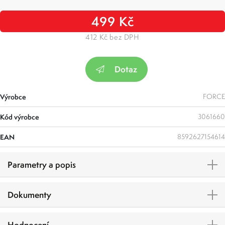
499 Kč
412 Kč bez DPH
Dotaz
Výrobce
FORCE
Kód výrobce
3061660
EAN
8592627154614
Parametry a popis
Dokumenty
Hodnocení