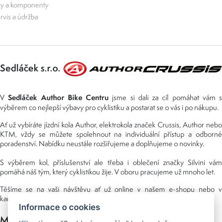
ly a komponenty
rvis a údržba
Sedláček s.r.o.
Sedláček Author Bike Centru
V
jsme si dali za cíl pomáhat vám s
výběrem co nejlepší výbavy pro cyklistiku a postarat se o vás i po nákupu.
Ať už vybíráte jízdní kola Author, elektrokola značek Crussis, Author nebo
KTM, vždy se můžete spolehnout na individuální přístup a odborné
poradenství. Nabídku neustále rozšiřujeme a doplňujeme o novinky.
S výběrem kol, příslušenství ale třeba i oblečení značky Silvini vám
pomáhá náš tým, který cyklistikou žije. V oboru pracujeme už mnoho let.
Těšíme se na vaši návštěvu ať už online v našem e-shopu nebo v
kamenné prodejně, kterou najdete v NS (nákupní středisko) URAN.
Informace o cookies
Možnosti platby