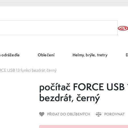
a odrážedla
Oblečení
Helmy, brýle, tretry
D
CE USB 13 funkcí bezdrát, černý
počítač FORCE USB 1
bezdrát, černý
PŘIDAT DO OBLÍBENÝCH
POROVNAT