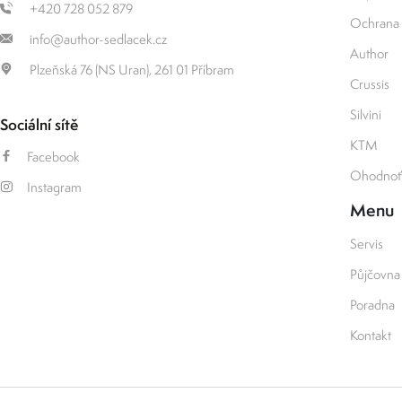
+420 728 052 879
Ochrana 
info@author-sedlacek.cz
Author
Plzeňská 76 (NS Uran), 261 01 Příbram
Crussis
Silvini
Sociální sítě
KTM
Facebook
Ohodnoťt
Instagram
Menu
Servis
Půjčovna
Poradna
Kontakt