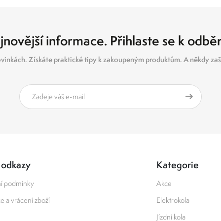
jnovější informace. Přihlaste se k odbě
vinkách. Získáte praktické tipy k zakoupeným produktům. A někdy zašl
 odkazy
Kategorie
í podmínky
Akce
 a vrácení zboží
Elektrokola
Jízdní kola