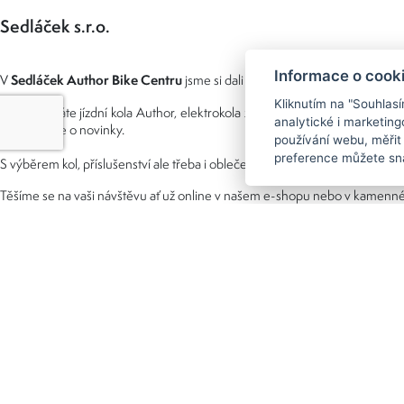
Sedláček s.r.o.
Informace o cook
Sedláček Author Bike Centru
V
jsme si dali za cíl pomáhat vám s výběrem
Kliknutím na "Souhlas
Ať už vybíráte jízdní kola Author, elektrokola značek Crussis, Author n
analytické i marketi
doplňujeme o novinky.
používání webu, měřit
preference můžete sna
S výběrem kol, příslušenství ale třeba i oblečení značky Silvini vám pomáhá
Těšíme se na vaši návštěvu ať už online v našem e-shopu nebo v kamenné
Možnosti platby