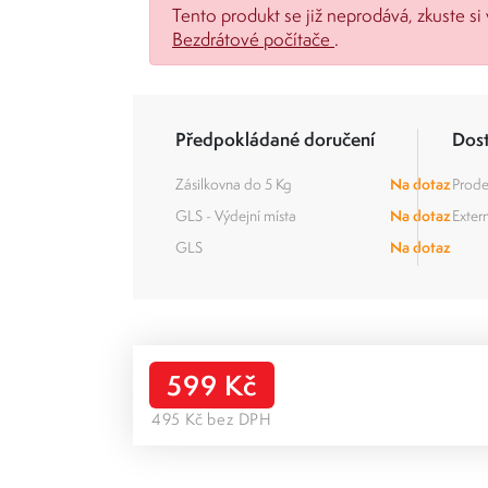
Tento produkt se již neprodává, zkuste si 
Bezdrátové počítače
.
Předpokládané doručení
Dos
Zásilkovna do 5 Kg
Na dotaz
Prode
GLS - Výdejní místa
Na dotaz
Extern
GLS
Na dotaz
599 Kč
495 Kč bez DPH