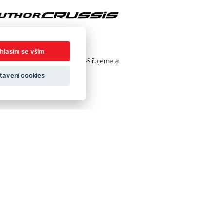
hlasím se vším
adenství. Nabídku neustále rozšiřujeme a
tavení cookies
áček s.r.o.
Created by
OLC Webdesign