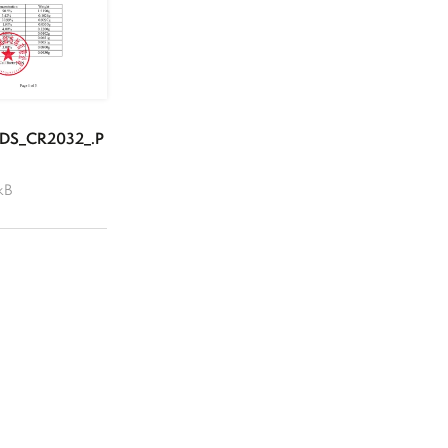
S_CR2032_.P
kB