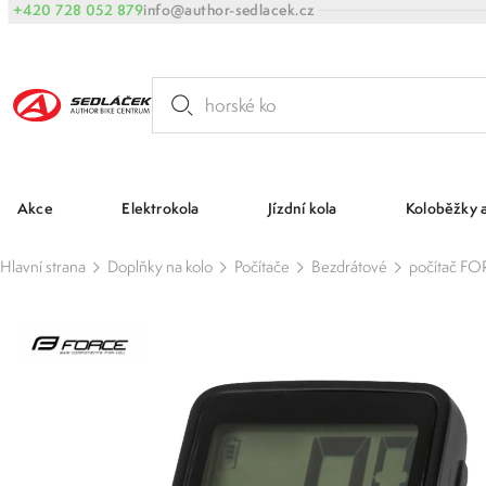
+420 728 052 879
info@author-sedlacek.cz
Akce
Elektrokola
Jízdní kola
Koloběžky 
Hlavní strana
Doplňky na kolo
Počítače
Bezdrátové
počítač FOR