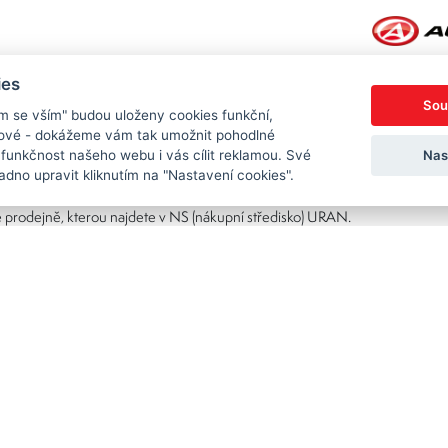
ies
 co nejlepší výbavy pro cyklistiku a postarat se o vás i po nákupu.
Sou
ím se vším" budou uloženy cookies funkční,
ebo KTM, vždy se můžete spolehnout na individuální přístup a odborné por
ngové - dokážeme vám tak umožnit pohodlné
Nas
 funkčnost našeho webu i vás cílit reklamou. Své
dno upravit kliknutím na "Nastavení cookies".
 náš tým, který cyklistikou žije. V oboru pracujeme už mnoho let.
 prodejně, kterou najdete v NS (nákupní středisko) URAN.
Copyright © 2026 Sedl