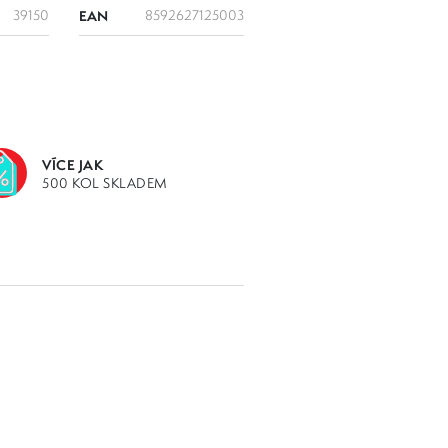
39150
EAN
8592627125003
VÍCE JAK
500 KOL SKLADEM