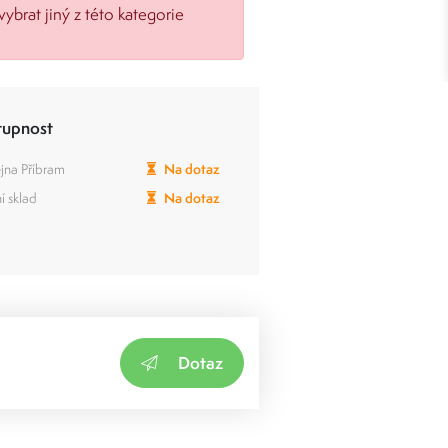
vybrat jiný z této kategorie
tupnost
jna Příbram
Na dotaz
í sklad
Na dotaz
Dotaz