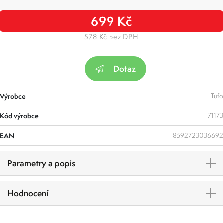
699 Kč
578 Kč bez DPH
Dotaz
Výrobce
Tufo
Kód výrobce
71173
EAN
8592723036692
Parametry a popis
Hodnocení