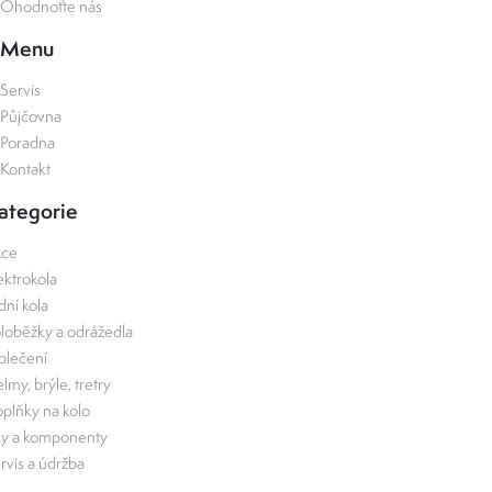
Ohodnoťte nás
Menu
Servis
Půjčovna
Poradna
Kontakt
ategorie
kce
ektrokola
zdní kola
loběžky a odrážedla
lečení
lmy, brýle, tretry
plňky na kolo
ly a komponenty
rvis a údržba