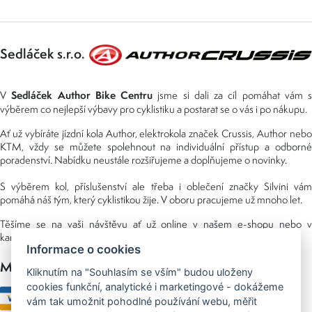
Sedláček s.r.o.
Sedláček Author Bike Centru
V
jsme si dali za cíl pomáhat vám s
výběrem co nejlepší výbavy pro cyklistiku a postarat se o vás i po nákupu.
Ať už vybíráte jízdní kola Author, elektrokola značek Crussis, Author nebo
KTM, vždy se můžete spolehnout na individuální přístup a odborné
poradenství. Nabídku neustále rozšiřujeme a doplňujeme o novinky.
S výběrem kol, příslušenství ale třeba i oblečení značky Silvini vám
pomáhá náš tým, který cyklistikou žije. V oboru pracujeme už mnoho let.
Těšíme se na vaši návštěvu ať už online v našem e-shopu nebo v
kamenné prodejně, kterou najdete v NS (nákupní středisko) URAN.
Informace o cookies
Možnosti platby
Kliknutím na "Souhlasím se vším" budou uloženy
cookies funkční, analytické i marketingové - dokážeme
vám tak umožnit pohodlné používání webu, měřit