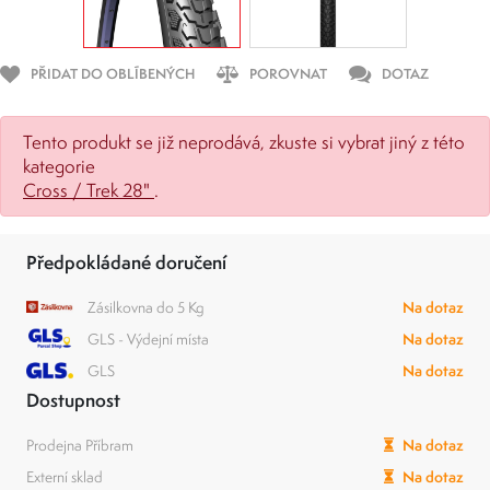
PŘIDAT DO OBLÍBENÝCH
POROVNAT
DOTAZ
Tento produkt se již neprodává, zkuste si vybrat jiný z této
kategorie
Cross / Trek 28"
.
Předpokládané doručení
Zásilkovna do 5 Kg
Na dotaz
GLS - Výdejní místa
Na dotaz
GLS
Na dotaz
Dostupnost
Prodejna Příbram
Na dotaz
Externí sklad
Na dotaz