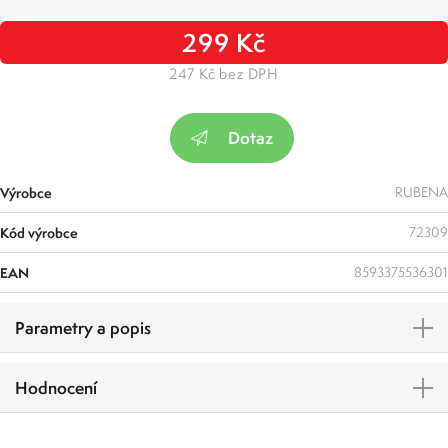
299 Kč
247 Kč bez DPH
Dotaz
Výrobce
RUBENA
Kód výrobce
72309
EAN
8593375536301
Parametry a popis
Hodnocení