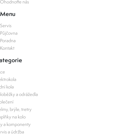
Ohodnoťte nás
Menu
Servis
Půjčovna
Poradna
Kontakt
ategorie
kce
ektrokola
zdní kola
loběžky a odrážedla
lečení
lmy, brýle, tretry
plňky na kolo
ly a komponenty
rvis a údržba