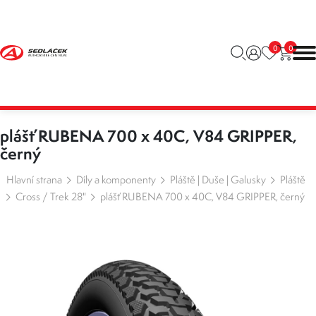
0
0
plášť RUBENA 700 x 40C, V84 GRIPPER,
černý
Hlavní strana
Díly a komponenty
Pláště | Duše | Galusky
Pláště
Cross / Trek 28"
plášť RUBENA 700 x 40C, V84 GRIPPER, černý