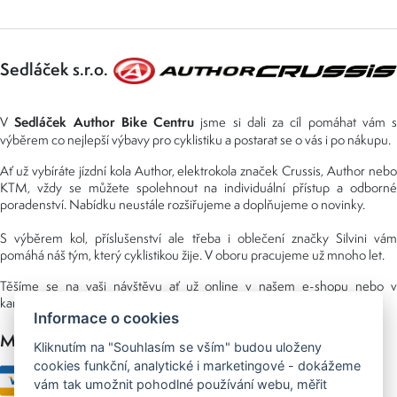
Sedláček s.r.o.
Sedláček Author Bike Centru
V
jsme si dali za cíl pomáhat vám s
výběrem co nejlepší výbavy pro cyklistiku a postarat se o vás i po nákupu.
Ať už vybíráte jízdní kola Author, elektrokola značek Crussis, Author nebo
KTM, vždy se můžete spolehnout na individuální přístup a odborné
poradenství. Nabídku neustále rozšiřujeme a doplňujeme o novinky.
S výběrem kol, příslušenství ale třeba i oblečení značky Silvini vám
pomáhá náš tým, který cyklistikou žije. V oboru pracujeme už mnoho let.
Těšíme se na vaši návštěvu ať už online v našem e-shopu nebo v
kamenné prodejně, kterou najdete v NS (nákupní středisko) URAN.
Informace o cookies
Možnosti platby
Kliknutím na "Souhlasím se vším" budou uloženy
cookies funkční, analytické i marketingové - dokážeme
vám tak umožnit pohodlné používání webu, měřit