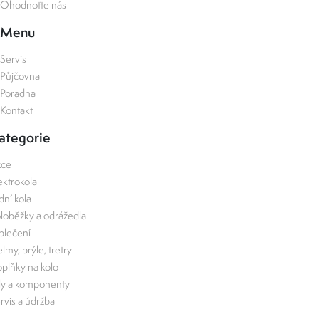
Ohodnoťte nás
Menu
Servis
Půjčovna
Poradna
Kontakt
ategorie
kce
ektrokola
zdní kola
loběžky a odrážedla
lečení
lmy, brýle, tretry
plňky na kolo
ly a komponenty
rvis a údržba