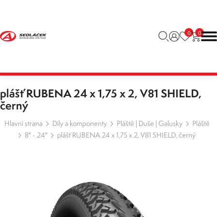
0
0
plášť RUBENA 24 x 1,75 x 2, V81 SHIELD,
černý
Hlavní strana
Díly a komponenty
Pláště | Duše | Galusky
Pláště
8" - 24"
plášť RUBENA 24 x 1,75 x 2, V81 SHIELD, černý