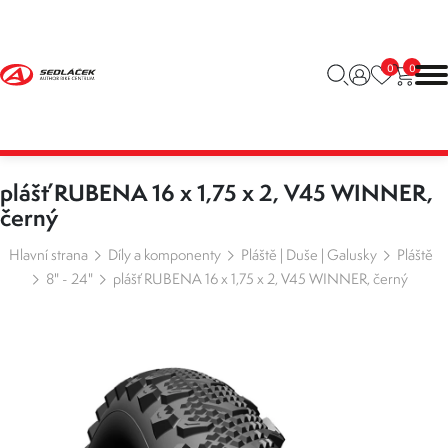
0
0
plášť RUBENA 16 x 1,75 x 2, V45 WINNER,
černý
Hlavní strana
Díly a komponenty
Pláště | Duše | Galusky
Pláště
8" - 24"
plášť RUBENA 16 x 1,75 x 2, V45 WINNER, černý