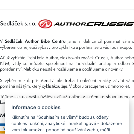
Sedláček s.r.o.
Sedláček Author Bike Centru
V
jsme si dali za cíl pomáhat vám s
výběrem co nejlepší výbavy pro cyklistiku a postarat se o vás i po nákupu.
Ať už vybíráte jízdní kola Author, elektrokola značek Crussis, Author nebo
KTM, vždy se můžete spolehnout na individuální přístup a odborné
poradenství. Nabídku neustále rozšiřujeme a doplňujeme o novinky.
S výběrem kol, příslušenství ale třeba i oblečení značky Silvini vám
pomáhá náš tým, který cyklistikou žije. V oboru pracujeme už mnoho let.
Těšíme se na vaši návštěvu ať už online v našem e-shopu nebo v
kamenné prodejně, kterou najdete v NS (nákupní středisko) URAN.
Informace o cookies
Možnosti platby
Kliknutím na "Souhlasím se vším" budou uloženy
cookies funkční, analytické i marketingové - dokážeme
vám tak umožnit pohodlné používání webu, měřit