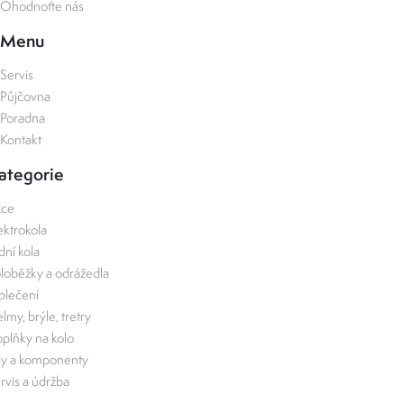
Ohodnoťte nás
Menu
Servis
Půjčovna
Poradna
Kontakt
ategorie
kce
ektrokola
zdní kola
loběžky a odrážedla
lečení
lmy, brýle, tretry
plňky na kolo
ly a komponenty
rvis a údržba