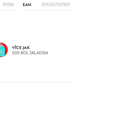
89586
EAN
8592627037801
VÍCE JAK
500 KOL SKLADEM