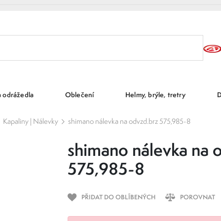
a odrážedla
Oblečení
Helmy, brýle, tretry
D
Kapaliny | Nálevky
shimano nálevka na odvzd.brz 575,985-8
shimano nálevka na 
575,985-8
PŘIDAT DO OBLÍBENÝCH
POROVNAT