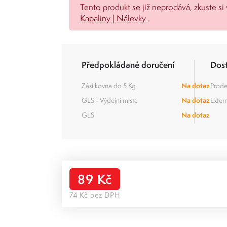
Tento produkt se již neprodává, zkuste si 
Kapaliny | Nálevky
.
Předpokládané doručení
Dos
Zásilkovna do 5 Kg
Na dotaz
Prode
GLS - Výdejní místa
Na dotaz
Extern
GLS
Na dotaz
89 Kč
74 Kč bez DPH