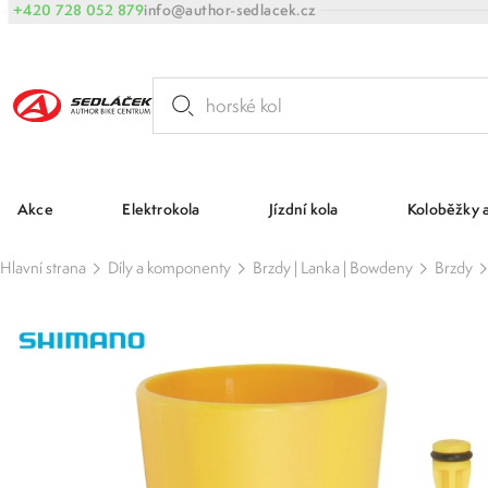
+420 728 052 879
info@author-sedlacek.cz
Akce
Elektrokola
Jízdní kola
Koloběžky 
Hlavní strana
Díly a komponenty
Brzdy | Lanka | Bowdeny
Brzdy