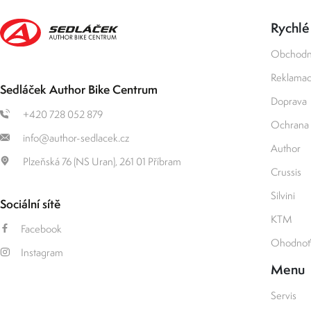
Rychlé
Obchodn
Reklamace
Sedláček Author Bike Centrum
Doprava
+420 728 052 879
Ochrana 
info@author-sedlacek.cz
Author
Plzeňská 76 (NS Uran), 261 01 Příbram
Crussis
Silvini
Sociální sítě
KTM
Facebook
Ohodnoťt
Instagram
Menu
Servis