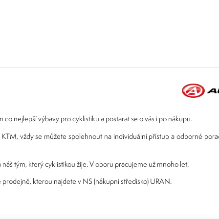
 co nejlepší výbavy pro cyklistiku a postarat se o vás i po nákupu.
ebo KTM, vždy se můžete spolehnout na individuální přístup a odborné por
 náš tým, který cyklistikou žije. V oboru pracujeme už mnoho let.
 prodejně, kterou najdete v NS (nákupní středisko) URAN.