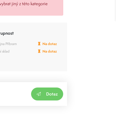
vybrat jiný z této kategorie
tupnost
jna Příbram
Na dotaz
í sklad
Na dotaz
Dotaz