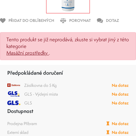
PŘIDAT DO OBLÍBENÝCH
POROVNAT
DOTAZ
Tento produkt se již neprodává, zkuste si vybrat jiný z této
kategorie
Masážní prostředky
.
Předpokládané doručení
Zásilkovna do 5 Kg
Na dotaz
GLS - Výdejní místa
Na dotaz
GLS
Na dotaz
Dostupnost
Prodejna Příbram
Na dotaz
Externí sklad
Na dotaz