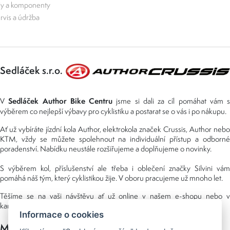
ly a komponenty
rvis a údržba
Sedláček s.r.o.
Sedláček Author Bike Centru
V
jsme si dali za cíl pomáhat vám s
výběrem co nejlepší výbavy pro cyklistiku a postarat se o vás i po nákupu.
Ať už vybíráte jízdní kola Author, elektrokola značek Crussis, Author nebo
KTM, vždy se můžete spolehnout na individuální přístup a odborné
poradenství. Nabídku neustále rozšiřujeme a doplňujeme o novinky.
S výběrem kol, příslušenství ale třeba i oblečení značky Silvini vám
pomáhá náš tým, který cyklistikou žije. V oboru pracujeme už mnoho let.
Těšíme se na vaši návštěvu ať už online v našem e-shopu nebo v
kamenné prodejně, kterou najdete v NS (nákupní středisko) URAN.
Informace o cookies
Možnosti platby