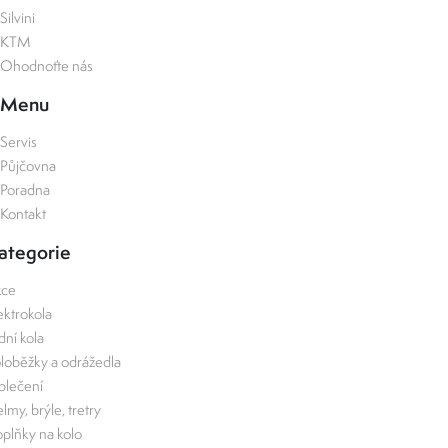
Silvini
KTM
Ohodnoťte nás
Menu
Servis
Půjčovna
Poradna
Kontakt
ategorie
kce
ektrokola
zdní kola
loběžky a odrážedla
lečení
lmy, brýle, tretry
plňky na kolo