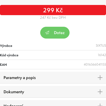
299 Kč
247 Kč bez DPH
Dotaz
Výrobce
SIXTUS
Kód výrobce
16142
EAN
4016566041155
Parametry a popis
Dokumenty
Hodnocení