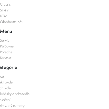
Crussis
Silvini
KTM
Ohodnoťte nás
Menu
Servis
Půjčovna
Poradna
Kontakt
ategorie
kce
ektrokola
zdní kola
loběžky a odrážedla
lečení
lmy, brýle, tretry