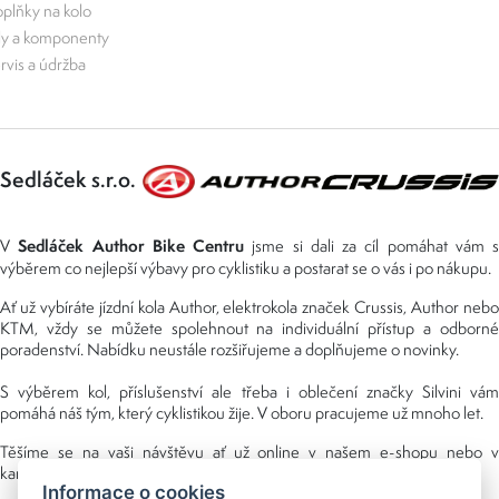
plňky na kolo
ly a komponenty
rvis a údržba
Sedláček s.r.o.
Sedláček Author Bike Centru
V
jsme si dali za cíl pomáhat vám s
výběrem co nejlepší výbavy pro cyklistiku a postarat se o vás i po nákupu.
Ať už vybíráte jízdní kola Author, elektrokola značek Crussis, Author nebo
KTM, vždy se můžete spolehnout na individuální přístup a odborné
poradenství. Nabídku neustále rozšiřujeme a doplňujeme o novinky.
S výběrem kol, příslušenství ale třeba i oblečení značky Silvini vám
pomáhá náš tým, který cyklistikou žije. V oboru pracujeme už mnoho let.
Těšíme se na vaši návštěvu ať už online v našem e-shopu nebo v
kamenné prodejně, kterou najdete v NS (nákupní středisko) URAN.
Informace o cookies