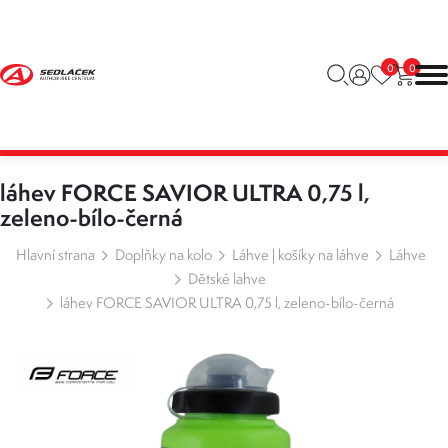
0
0
láhev FORCE SAVIOR ULTRA 0,75 l,
zeleno-bílo-černá
Hlavní strana
Doplňky na kolo
Láhve | košíky na láhve
Láhve
Dětské lahve
láhev FORCE SAVIOR ULTRA 0,75 l, zeleno-bílo-černá