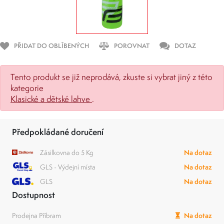
PŘIDAT DO OBLÍBENÝCH
POROVNAT
DOTAZ
Tento produkt se již neprodává, zkuste si vybrat jiný z této
kategorie
Klasické a dětské lahve
.
Předpokládané doručení
Zásilkovna do 5 Kg
Na dotaz
GLS - Výdejní místa
Na dotaz
GLS
Na dotaz
Dostupnost
Prodejna Příbram
Na dotaz