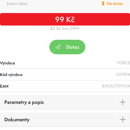
Externí sklad
Na dotaz
99 Kč
82 Kč bez DPH
Dotaz
Výrobce
FORCE
Kód výrobce
250904
EAN
8592627091124
Parametry a popis
Dokumenty