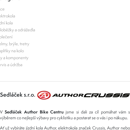
kce
ektrokola
zdní kola
loběžky a odrážedla
lečení
lmy, brýle, tretry
plňky na kolo
ly a komponenty
rvis a údržba
Sedláček s.r.o.
Sedláček Author Bike Centru
V
jsme si dali za cíl pomáhat vám s
výběrem co nejlepší výbavy pro cyklistiku a postarat se o vás i po nákupu.
Ať už vybíráte jízdní kola Author, elektrokola značek Crussis, Author nebo