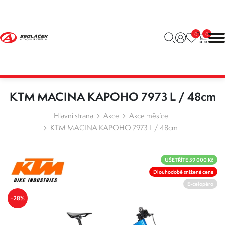
0
0
KTM MACINA KAPOHO 7973 L / 48cm
Hlavní strana
Akce
Akce měsíce
KTM MACINA KAPOHO 7973 L / 48cm
UŠETŘÍTE 39 000 Kč
Dlouhodobě snížená cena
E-celopéro
-28%