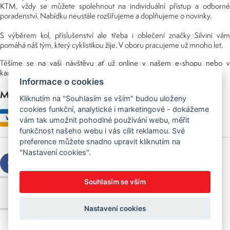
KTM, vždy se můžete spolehnout na individuální přístup a odborné
poradenství. Nabídku neustále rozšiřujeme a doplňujeme o novinky.
S výběrem kol, příslušenství ale třeba i oblečení značky Silvini vám
pomáhá náš tým, který cyklistikou žije. V oboru pracujeme už mnoho let.
Těšíme se na vaši návštěvu ať už online v našem e-shopu nebo v
kamenné prodejně, kterou najdete v NS (nákupní středisko) URAN.
Informace o cookies
Možnosti platby
Kliknutím na "Souhlasím se vším" budou uloženy
cookies funkční, analytické i marketingové - dokážeme
vám tak umožnit pohodlné používání webu, měřit
funkčnost našeho webu i vás cílit reklamou. Své
preference můžete snadno upravit kliknutím na
"Nastavení cookies".
Souhlasím se vším
Copyright © 2026 Sedláček s.r.o.
Created by
OLC Webdesign
Nastavení cookies