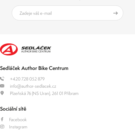
Sedláček Author Bike Centrum
+420 728 052 879
info@author-sedlacek.cz
Plzeňská 76 (NS Uran), 261 01 Příbram
Sociální sítě
Facebook
Instagram