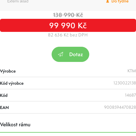
Externí sklad
Do týdne
138 990 Kč
99 990 Kč
82 636 Kč bez DPH
Dotaz
Výrobce
KTM
Kód výrobce
1230022138
Kód
14687
EAN
9008594470828
Velikost rámu