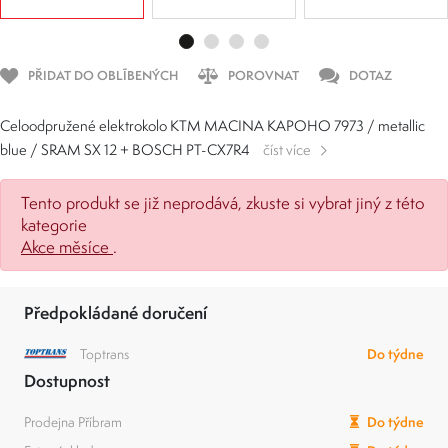
PŘIDAT DO OBLÍBENÝCH
POROVNAT
DOTAZ
Celoodpružené elektrokolo KTM MACINA KAPOHO 7973 / metallic
blue / SRAM SX 12 + BOSCH PT-CX7R4
číst více
Tento produkt se již neprodává, zkuste si vybrat jiný z této
kategorie
Akce měsíce
.
Předpokládané doručení
Toptrans
Do týdne
Dostupnost
Prodejna Příbram
Do týdne