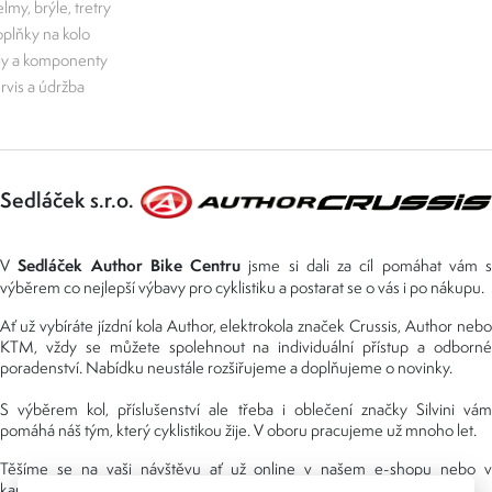
lmy, brýle, tretry
plňky na kolo
ly a komponenty
rvis a údržba
Sedláček s.r.o.
Sedláček Author Bike Centru
V
jsme si dali za cíl pomáhat vám s
výběrem co nejlepší výbavy pro cyklistiku a postarat se o vás i po nákupu.
Ať už vybíráte jízdní kola Author, elektrokola značek Crussis, Author nebo
KTM, vždy se můžete spolehnout na individuální přístup a odborné
poradenství. Nabídku neustále rozšiřujeme a doplňujeme o novinky.
S výběrem kol, příslušenství ale třeba i oblečení značky Silvini vám
pomáhá náš tým, který cyklistikou žije. V oboru pracujeme už mnoho let.
Těšíme se na vaši návštěvu ať už online v našem e-shopu nebo v
kamenné prodejně, kterou najdete v NS (nákupní středisko) URAN.