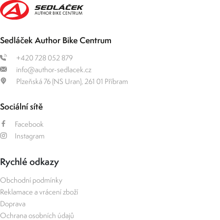
Sedláček Author Bike Centrum
+420 728 052 879
info@author-sedlacek.cz
Plzeňská 76 (NS Uran), 261 01 Příbram
Sociální sítě
Facebook
Instagram
Rychlé odkazy
Obchodní podmínky
Reklamace a vrácení zboží
Doprava
Ochrana osobních údajů