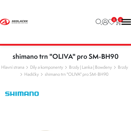
0
0
shimano trn "OLIVA" pro SM-BH90
Hlavní strana
Díly a komponenty
Brzdy | Lanka | Bowdeny
Brzdy
Hadičky
shimano trn "OLIVA" pro SM-BH90