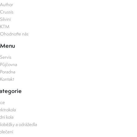
Author
Crussis
Silvini
KTM
Ohodnoťte nás
Menu
Servis
Půjčovna
Poradna
Kontakt
ategorie
kce
ektrokola
zdní kola
loběžky a odrážedla
lečení