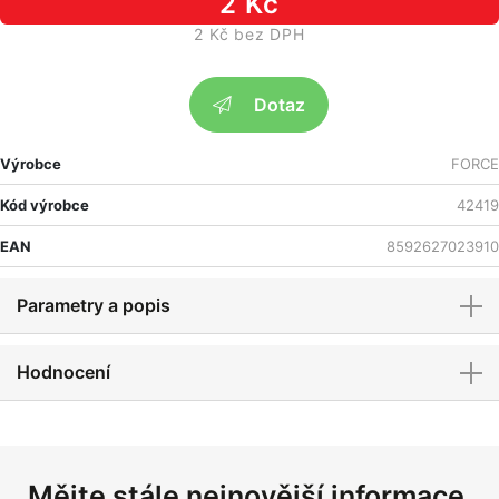
2 Kč
2 Kč bez DPH
Dotaz
Výrobce
FORCE
Kód výrobce
42419
EAN
8592627023910
Parametry a popis
Hodnocení
Mějte stále nejnovější informace.