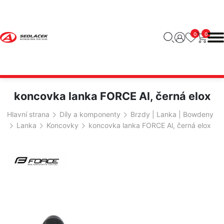
0
0
koncovka lanka FORCE Al, černá elox
Hlavní strana
Díly a komponenty
Brzdy | Lanka | Bowdeny
Lanka
Koncovky
koncovka lanka FORCE Al, černá elox