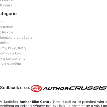
Kontakt
ategorie
kce
ektrokola
zdní kola
loběžky a odrážedla
lečení
lmy, brýle, tretry
plňky na kolo
ly a komponenty
rvis a údržba
Sedláček s.r.o.
V
Sedláček Author Bike Centru
jsme si dali za cíl pomáhat vám s
výběrem co nejlepší výbavy pro cyklistiku a postarat se o vás i po