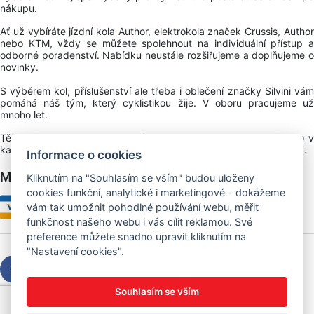
nákupu.
Ať už vybíráte jízdní kola Author, elektrokola značek Crussis, Author
nebo KTM, vždy se můžete spolehnout na individuální přístup a
odborné poradenství. Nabídku neustále rozšiřujeme a doplňujeme o
novinky.
S výběrem kol, příslušenství ale třeba i oblečení značky Silvini vám
pomáhá náš tým, který cyklistikou žije. V oboru pracujeme už
mnoho let.
Těšíme se na vaši návštěvu ať už online v našem e-shopu nebo v
kamenné prodejně, kterou najdete v NS (nákupní středisko) URAN.
Informace o cookies
Možnosti platby
Kliknutím na "Souhlasím se vším" budou uloženy
cookies funkční, analytické i marketingové - dokážeme
vám tak umožnit pohodlné používání webu, měřit
funkčnost našeho webu i vás cílit reklamou. Své
preference můžete snadno upravit kliknutím na
"Nastavení cookies".
Souhlasím se vším
Copyright © 2026 Sedláček s.r.o.
Created by
OLC Webdesign