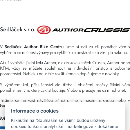
Sedláček s.r.o.
Sedláček Author Bike Centru
V
jsme si dali za cíl pomáhat vám s
výběrem co nejlepší výbavy pro cyklistiku a postarat se o vás i po nákupu.
Ať už vybíráte jízdní kola Author, elektrokola značek Crussis, Author nebo
KTM, vždy se můžete spolehnout na individuální přístup a odborné
poradenství. Nabídku neustále rozšiřujeme a doplňujeme o novinky.
S výběrem kol, příslušenství ale třeba i oblečení značky Silvini vám
pomáhá náš tým, který cyklistikou žije. V oboru pracujeme už mnoho let.
Těšíme se na vaši návštěvu ať už online v našem e-shopu nebo v
kamenné prodejně, kterou najdete v NS (nákupní středisko) URAN.
Informace o cookies
Možnosti platby
Kliknutím na "Souhlasím se vším" budou uloženy
cookies funkční, analytické i marketingové - dokážeme