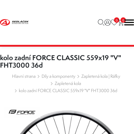
0
0
kolo zadní FORCE CLASSIC 559x19 "V"
FHT3000 36d
Hlavní strana
Díly a komponenty
Zapletená kola | Ráfky
Zapletená kola
kolo zadní FORCE CLASSIC 559x19 "V" FHT3000 36d