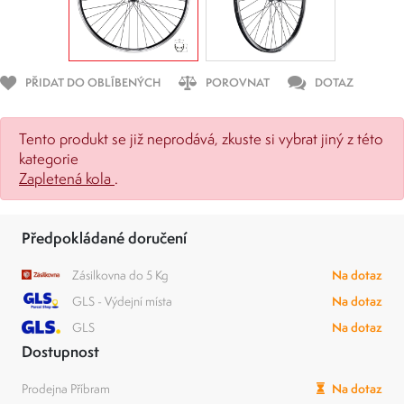
PŘIDAT DO OBLÍBENÝCH
POROVNAT
DOTAZ
Tento produkt se již neprodává, zkuste si vybrat jiný z této
kategorie
Zapletená kola
.
Předpokládané doručení
Zásilkovna do 5 Kg
Na dotaz
GLS - Výdejní místa
Na dotaz
GLS
Na dotaz
Dostupnost
Prodejna Příbram
Na dotaz