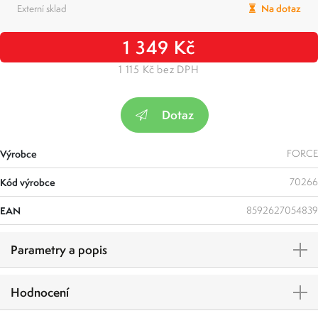
Externí sklad
Na dotaz
1 349 Kč
1 115 Kč bez DPH
Dotaz
Výrobce
FORCE
Kód výrobce
70266
EAN
8592627054839
Parametry a popis
Hodnocení