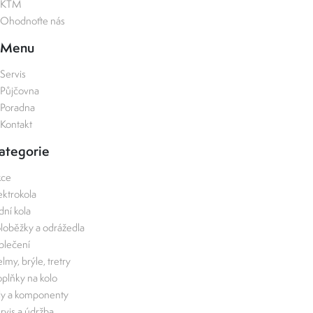
KTM
Ohodnoťte nás
Menu
Servis
Půjčovna
Poradna
Kontakt
ategorie
kce
ektrokola
zdní kola
loběžky a odrážedla
lečení
lmy, brýle, tretry
plňky na kolo
ly a komponenty
rvis a údržba