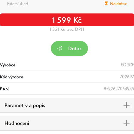
Externí sklad
Na dotaz
1 599 Kč
1 321 Kč bez DPH
Dotaz
Výrobce
FORCE
Kód výrobce
702697
EAN
8592627054945
Parametry a popis
Hodnocení