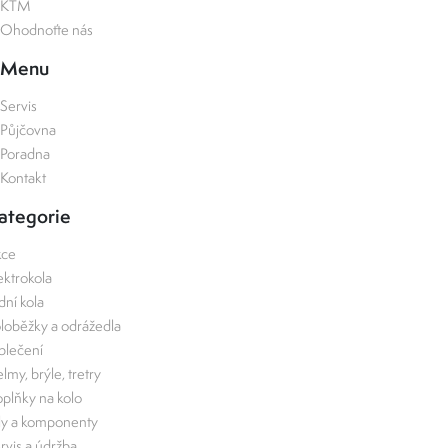
KTM
Ohodnoťte nás
Menu
Servis
Půjčovna
Poradna
Kontakt
ategorie
kce
ektrokola
zdní kola
loběžky a odrážedla
lečení
lmy, brýle, tretry
plňky na kolo
ly a komponenty
rvis a údržba