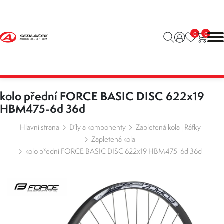
0
0
kolo přední FORCE BASIC DISC 622x19
HBM475-6d 36d
Hlavní strana
Díly a komponenty
Zapletená kola | Ráfky
Zapletená kola
kolo přední FORCE BASIC DISC 622x19 HBM475-6d 36d