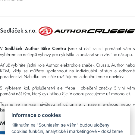
Sedláček s.r.o.
Sedláček Author Bike Centru
V
jsme si dali za cíl pomáhat vám s
výběrem co nejlepší výbavy pro cyklistiku a postarat se o vás i po nákupu.
Ať už vybíráte jízdní kola Author, elektrokola značek Crussis, Author nebo
KTM, vždy se můžete spolehnout na individuální přístup a odborné
poradenství. Nabídku neustále rozšiřujeme a doplňujeme o novinky.
S výběrem kol, příslušenství ale třeba i oblečení značky Silvini vám
pomáhá náš tým, který cyklistikou žije. V oboru pracujeme už mnoho let.
Těšíme se na vaši návštěvu ať už online v našem e-shopu nebo v
kamenné prodejně, kterou najdete v NS (nákupní středisko) URAN.
Informace o cookies
Možnosti platby
Kliknutím na "Souhlasím se vším" budou uloženy
cookies funkční, analytické i marketingové - dokážeme