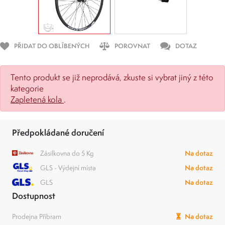
PŘIDAT DO OBLÍBENÝCH
POROVNAT
DOTAZ
Tento produkt se již neprodává, zkuste si vybrat jiný z této
kategorie
Zapletená kola
.
Předpokládané doručení
Zásilkovna do 5 Kg
Na dotaz
GLS - Výdejní místa
Na dotaz
GLS
Na dotaz
Dostupnost
Prodejna Příbram
Na dotaz