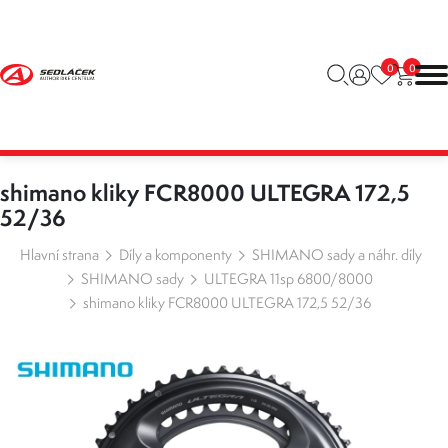
0
0
shimano kliky FCR8000 ULTEGRA 172,5
52/36
Hlavní strana
Díly a komponenty
SHIMANO sady a náhr. díly
SHIMANO sady
ULTEGRA 11sp 6800/8000
shimano kliky FCR8000 ULTEGRA 172,5 52/36