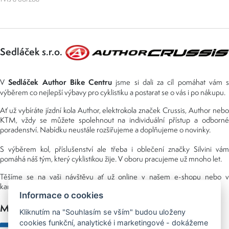
Sedláček s.r.o.
Sedláček Author Bike Centru
V
jsme si dali za cíl pomáhat vám s
výběrem co nejlepší výbavy pro cyklistiku a postarat se o vás i po nákupu.
Ať už vybíráte jízdní kola Author, elektrokola značek Crussis, Author nebo
KTM, vždy se můžete spolehnout na individuální přístup a odborné
poradenství. Nabídku neustále rozšiřujeme a doplňujeme o novinky.
S výběrem kol, příslušenství ale třeba i oblečení značky Silvini vám
pomáhá náš tým, který cyklistikou žije. V oboru pracujeme už mnoho let.
Těšíme se na vaši návštěvu ať už online v našem e-shopu nebo v
kamenné prodejně, kterou najdete v NS (nákupní středisko) URAN.
Informace o cookies
Možnosti platby
Kliknutím na "Souhlasím se vším" budou uloženy
cookies funkční, analytické i marketingové - dokážeme