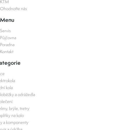
KTM
Ohodnoťte nás
Menu
Servis
Půjčovna
Poradna
Kontakt
ategorie
kce
ektrokola
zdní kola
loběžky a odrážedla
lečení
lmy, brýle, tretry
plňky na kolo
ly a komponenty
rvis a údržba