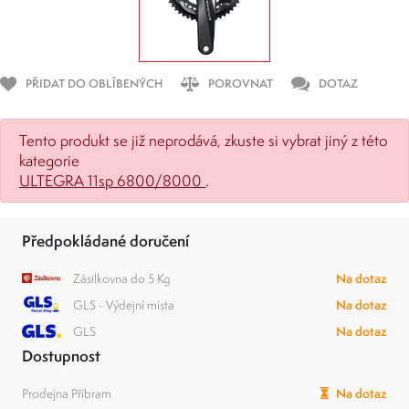
PŘIDAT DO OBLÍBENÝCH
POROVNAT
DOTAZ
Tento produkt se již neprodává, zkuste si vybrat jiný z této
kategorie
ULTEGRA 11sp 6800/8000
.
Předpokládané doručení
Zásilkovna do 5 Kg
Na dotaz
GLS - Výdejní místa
Na dotaz
GLS
Na dotaz
Dostupnost
Prodejna Příbram
Na dotaz