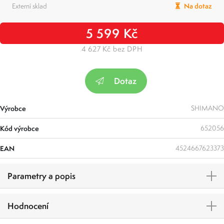
Externí sklad
Na dotaz
5 599 Kč
4 627 Kč bez DPH
Dotaz
Výrobce
SHIMANO
Kód výrobce
652056
EAN
4524667623373
Parametry a popis
Hodnocení