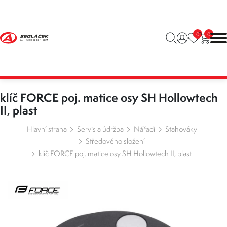
0
0
klíč FORCE poj. matice osy SH Hollowtech
II, plast
Hlavní strana
Servis a údržba
Nářadí
Stahováky
Středového složení
klíč FORCE poj. matice osy SH Hollowtech II, plast