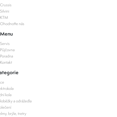
Crussis
Silvini
KTM
Ohodnoťte nás
Menu
Servis
Půjčovna
Poradna
Kontakt
ategorie
kce
ektrokola
zdní kola
loběžky a odrážedla
lečení
lmy, brýle, tretry