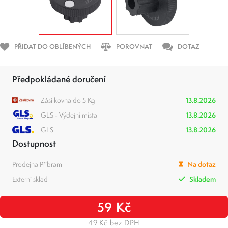
PŘIDAT DO OBLÍBENÝCH
POROVNAT
DOTAZ
Předpokládané doručení
Zásilkovna do 5 Kg
13.8.2026
GLS - Výdejní místa
13.8.2026
GLS
13.8.2026
Dostupnost
Prodejna Příbram
Na dotaz
Externí sklad
Skladem
59 Kč
49 Kč bez DPH