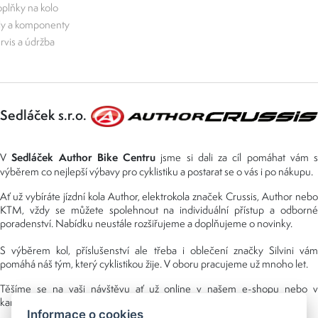
plňky na kolo
ly a komponenty
rvis a údržba
Sedláček s.r.o.
Sedláček Author Bike Centru
V
jsme si dali za cíl pomáhat vám s
výběrem co nejlepší výbavy pro cyklistiku a postarat se o vás i po nákupu.
Ať už vybíráte jízdní kola Author, elektrokola značek Crussis, Author nebo
KTM, vždy se můžete spolehnout na individuální přístup a odborné
poradenství. Nabídku neustále rozšiřujeme a doplňujeme o novinky.
S výběrem kol, příslušenství ale třeba i oblečení značky Silvini vám
pomáhá náš tým, který cyklistikou žije. V oboru pracujeme už mnoho let.
Těšíme se na vaši návštěvu ať už online v našem e-shopu nebo v
kamenné prodejně, kterou najdete v NS (nákupní středisko) URAN.
Informace o cookies