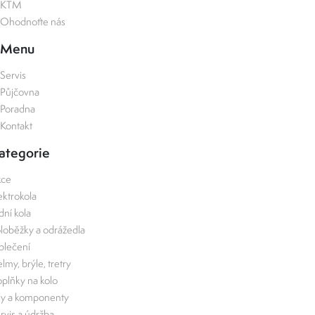
KTM
Ohodnoťte nás
Menu
Servis
Půjčovna
Poradna
Kontakt
ategorie
kce
ektrokola
zdní kola
loběžky a odrážedla
lečení
lmy, brýle, tretry
plňky na kolo
ly a komponenty
rvis a údržba