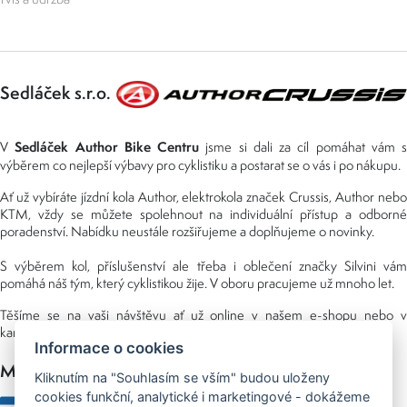
Sedláček s.r.o.
Sedláček Author Bike Centru
V
jsme si dali za cíl pomáhat vám s
výběrem co nejlepší výbavy pro cyklistiku a postarat se o vás i po nákupu.
Ať už vybíráte jízdní kola Author, elektrokola značek Crussis, Author nebo
KTM, vždy se můžete spolehnout na individuální přístup a odborné
poradenství. Nabídku neustále rozšiřujeme a doplňujeme o novinky.
S výběrem kol, příslušenství ale třeba i oblečení značky Silvini vám
pomáhá náš tým, který cyklistikou žije. V oboru pracujeme už mnoho let.
Těšíme se na vaši návštěvu ať už online v našem e-shopu nebo v
kamenné prodejně, kterou najdete v NS (nákupní středisko) URAN.
Informace o cookies
Možnosti platby
Kliknutím na "Souhlasím se vším" budou uloženy
cookies funkční, analytické i marketingové - dokážeme