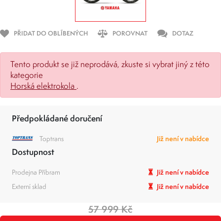
PŘIDAT DO OBLÍBENÝCH
POROVNAT
DOTAZ
Tento produkt se již neprodává, zkuste si vybrat jiný z této
kategorie
Horská elektrokola
.
Předpokládané doručení
Toptrans
Již není v nabídce
Dostupnost
Prodejna Příbram
Již není v nabídce
Externí sklad
Již není v nabídce
57 999 Kč