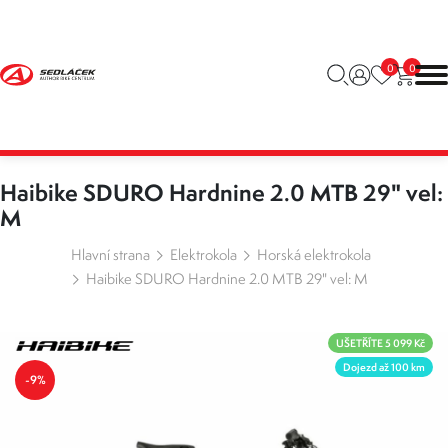
0
0
Haibike SDURO Hardnine 2.0 MTB 29" vel:
M
Hlavní strana
Elektrokola
Horská elektrokola
Haibike SDURO Hardnine 2.0 MTB 29" vel: M
UŠETŘÍTE 5 099 Kč
Dojezd až 100 km
-9%