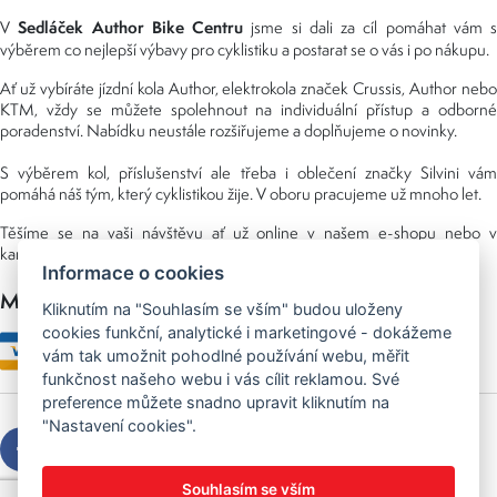
Sedláček Author Bike Centru
V
jsme si dali za cíl pomáhat vám s
výběrem co nejlepší výbavy pro cyklistiku a postarat se o vás i po nákupu.
Ať už vybíráte jízdní kola Author, elektrokola značek Crussis, Author nebo
KTM, vždy se můžete spolehnout na individuální přístup a odborné
poradenství. Nabídku neustále rozšiřujeme a doplňujeme o novinky.
S výběrem kol, příslušenství ale třeba i oblečení značky Silvini vám
pomáhá náš tým, který cyklistikou žije. V oboru pracujeme už mnoho let.
Těšíme se na vaši návštěvu ať už online v našem e-shopu nebo v
kamenné prodejně, kterou najdete v NS (nákupní středisko) URAN.
Informace o cookies
Možnosti platby
Kliknutím na "Souhlasím se vším" budou uloženy
cookies funkční, analytické i marketingové - dokážeme
vám tak umožnit pohodlné používání webu, měřit
funkčnost našeho webu i vás cílit reklamou. Své
preference můžete snadno upravit kliknutím na
"Nastavení cookies".
Souhlasím se vším
Copyright © 2026 Sedláček s.r.o.