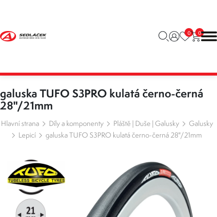
0
0
galuska TUFO S3PRO kulatá černo-černá
28"/21mm
Hlavní strana
Díly a komponenty
Pláště | Duše | Galusky
Galusky
Lepicí
galuska TUFO S3PRO kulatá černo-černá 28"/21mm