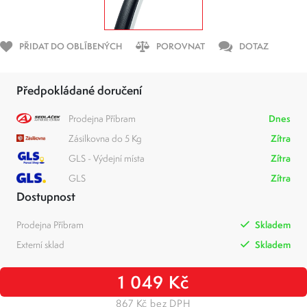
PŘIDAT DO OBLÍBENÝCH
POROVNAT
DOTAZ
Předpokládané doručení
Prodejna Příbram
Dnes
Zásilkovna do 5 Kg
Zítra
GLS - Výdejní místa
Zítra
GLS
Zítra
Dostupnost
Prodejna Příbram
Skladem
Externí sklad
Skladem
1 049 Kč
867 Kč bez DPH