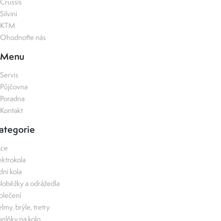
Crussis
Silvini
KTM
Ohodnoťte nás
Menu
Servis
Půjčovna
Poradna
Kontakt
ategorie
kce
ektrokola
zdní kola
loběžky a odrážedla
lečení
lmy, brýle, tretry
plňky na kolo