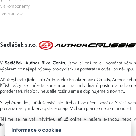
ly a komponenty
rvis a údržba
Sedláček s.r.o.
Sedláček Author Bike Centru
V
jsme si dali za cíl pomáhat vám s
výběrem co nejlepší výbavy pro cyklistiku a postarat se o vás i po nákupu.
Ať už vybíráte jízdní kola Author, elektrokola značek Crussis, Author nebo
KTM, vždy se můžete spolehnout na individuální přístup a odborné
poradenství. Nabídku neustále rozšiřujeme a doplňujeme o novinky.
S výběrem kol, příslušenství ale třeba i oblečení značky Silvini vám
pomáhá náš tým, který cyklistikou žije. V oboru pracujeme už mnoho let.
Těšíme se na vaši návštěvu ať už online v našem e-shopu nebo v
kamenné prodejně, kterou najdete v NS (nákupní středisko) URAN.
Informace o cookies