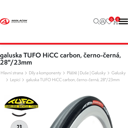
0
0
galuska TUFO HiCC carbon, černo-černá,
28"/23mm
Hlavní strana
Díly a komponenty
Pláště | Duše | Galusky
Galusky
Lepicí
galuska TUFO HiCC carbon, černo-černá, 28"/23mm