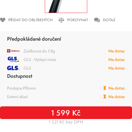
PŘIDAT DO OBLÍBENÝCH
POROVNAT
DOTAZ
Předpokládané doručení
Zásilkovna do 5 Kg
Na dotaz
GLS - Výdejní místa
Na dotaz
GLS
Na dotaz
Dostupnost
Prodejna Příbram
Na dotaz
Externí sklad
Na dotaz
1 599 Kč
1 321 Kč bez DPH