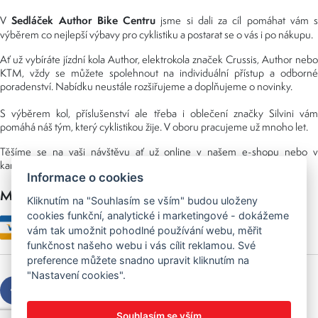
Sedláček Author Bike Centru
V
jsme si dali za cíl pomáhat vám s
výběrem co nejlepší výbavy pro cyklistiku a postarat se o vás i po nákupu.
Ať už vybíráte jízdní kola Author, elektrokola značek Crussis, Author nebo
KTM, vždy se můžete spolehnout na individuální přístup a odborné
poradenství. Nabídku neustále rozšiřujeme a doplňujeme o novinky.
S výběrem kol, příslušenství ale třeba i oblečení značky Silvini vám
pomáhá náš tým, který cyklistikou žije. V oboru pracujeme už mnoho let.
Těšíme se na vaši návštěvu ať už online v našem e-shopu nebo v
kamenné prodejně, kterou najdete v NS (nákupní středisko) URAN.
Informace o cookies
Možnosti platby
Kliknutím na "Souhlasím se vším" budou uloženy
cookies funkční, analytické i marketingové - dokážeme
vám tak umožnit pohodlné používání webu, měřit
funkčnost našeho webu i vás cílit reklamou. Své
preference můžete snadno upravit kliknutím na
"Nastavení cookies".
Souhlasím se vším