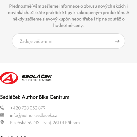
Přednostně Vám zašleme informace o zbrusu nových akcích i
novinkách. Získáte praktické tipy k zakoupeným produktům. A
někdy zašleme slevový kupón nebo třeba i tip na soutěž o
hodnotné ceny.
Sedláček Author Bike Centrum
+420 728 052 879
info@author-sedlacek.cz
Plzeňská 76 (NS Uran), 261 01 Příbram