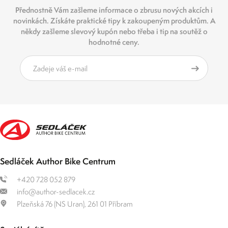
Přednostně Vám zašleme informace o zbrusu nových akcích i
novinkách. Získáte praktické tipy k zakoupeným produktům. A
někdy zašleme slevový kupón nebo třeba i tip na soutěž o
hodnotné ceny.
Sedláček Author Bike Centrum
+420 728 052 879
info@author-sedlacek.cz
Plzeňská 76 (NS Uran), 261 01 Příbram