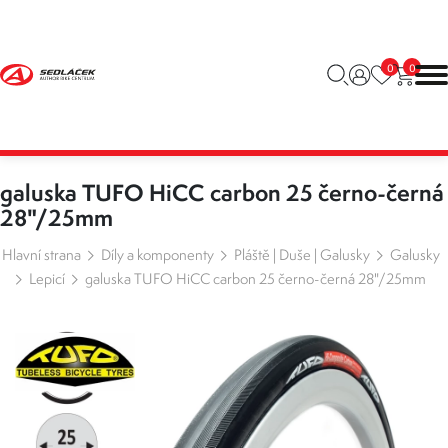
0
0
galuska TUFO HiCC carbon 25 černo-černá
28"/25mm
Hlavní strana
Díly a komponenty
Pláště | Duše | Galusky
Galusky
Lepicí
galuska TUFO HiCC carbon 25 černo-černá 28"/25mm