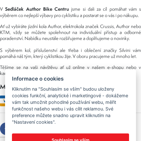
Sedláček Author Bike Centru
V
jsme si dali za cíl pomáhat vám s
výběrem co nejlepší výbavy pro cyklistiku a postarat se o vás i po nákupu.
Ať už vybíráte jízdní kola Author, elektrokola značek Crussis, Author nebo
KTM, vždy se můžete spolehnout na individuální přístup a odborné
poradenství. Nabídku neustále rozšiřujeme a doplňujeme o novinky.
S výběrem kol, příslušenství ale třeba i oblečení značky Silvini vám
pomáhá náš tým, který cyklistikou žije. V oboru pracujeme už mnoho let.
Těšíme se na vaši návštěvu ať už online v našem e-shopu nebo v
kamenné prodejně, kterou najdete v NS (nákupní středisko) URAN.
Informace o cookies
Možnosti platby
Kliknutím na "Souhlasím se vším" budou uloženy
cookies funkční, analytické i marketingové - dokážeme
vám tak umožnit pohodlné používání webu, měřit
funkčnost našeho webu i vás cílit reklamou. Své
preference můžete snadno upravit kliknutím na
"Nastavení cookies".
Souhlasím se vším