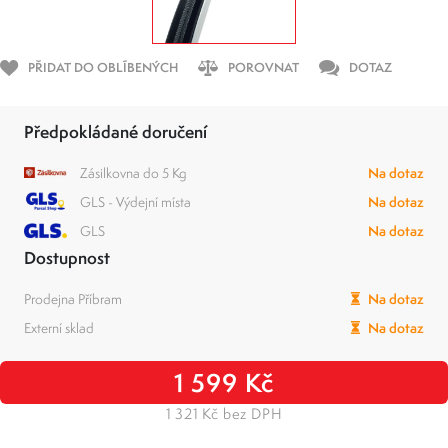
PŘIDAT DO OBLÍBENÝCH
POROVNAT
DOTAZ
Předpokládané doručení
Zásilkovna do 5 Kg
Na dotaz
GLS - Výdejní místa
Na dotaz
GLS
Na dotaz
Dostupnost
Prodejna Příbram
Na dotaz
Externí sklad
Na dotaz
1 599 Kč
1 321 Kč bez DPH