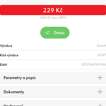
229 Kč
204 Kč bez DPH
Dotaz
Výrobce
Enervit
Kód výrobce
26347
EAN
8007640909146
Parametry a popis
Dokumenty
Hodnocení