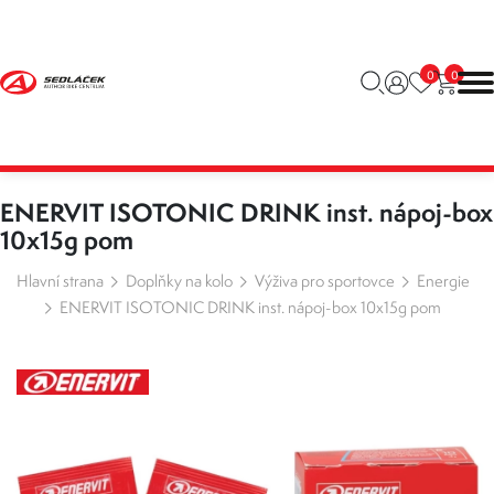
0
0
ENERVIT ISOTONIC DRINK inst. nápoj-box
10x15g pom
Hlavní strana
Doplňky na kolo
Výživa pro sportovce
Energie
ENERVIT ISOTONIC DRINK inst. nápoj-box 10x15g pom