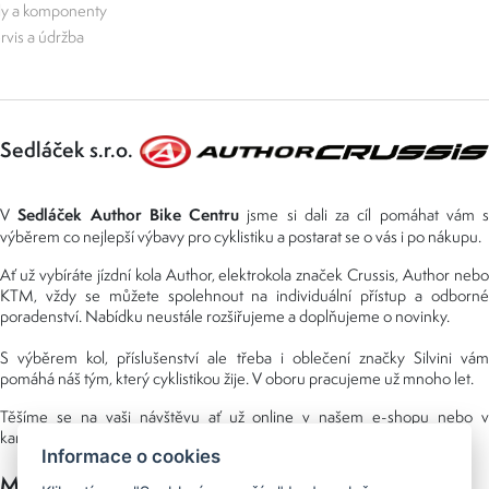
ly a komponenty
rvis a údržba
Sedláček s.r.o.
Sedláček Author Bike Centru
V
jsme si dali za cíl pomáhat vám s
výběrem co nejlepší výbavy pro cyklistiku a postarat se o vás i po nákupu.
Ať už vybíráte jízdní kola Author, elektrokola značek Crussis, Author nebo
KTM, vždy se můžete spolehnout na individuální přístup a odborné
poradenství. Nabídku neustále rozšiřujeme a doplňujeme o novinky.
S výběrem kol, příslušenství ale třeba i oblečení značky Silvini vám
pomáhá náš tým, který cyklistikou žije. V oboru pracujeme už mnoho let.
Těšíme se na vaši návštěvu ať už online v našem e-shopu nebo v
kamenné prodejně, kterou najdete v NS (nákupní středisko) URAN.
Informace o cookies
Možnosti platby