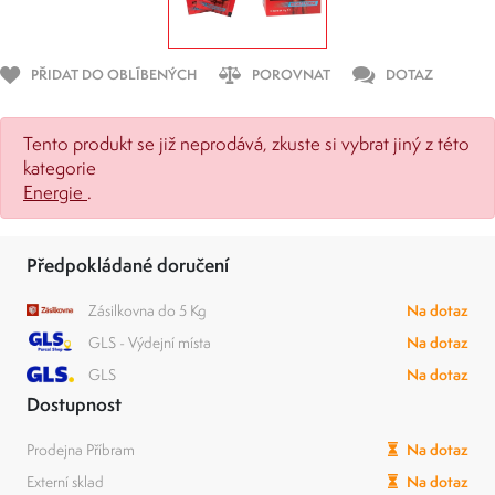
PŘIDAT DO OBLÍBENÝCH
POROVNAT
DOTAZ
Tento produkt se již neprodává, zkuste si vybrat jiný z této
kategorie
Energie
.
Předpokládané doručení
Zásilkovna do 5 Kg
Na dotaz
GLS - Výdejní místa
Na dotaz
GLS
Na dotaz
Dostupnost
Prodejna Příbram
Na dotaz
Externí sklad
Na dotaz