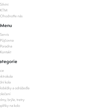
Silvini
KTM
Ohodnoťte nás
Menu
Servis
Půjčovna
Poradna
Kontakt
ategorie
kce
ektrokola
zdní kola
loběžky a odrážedla
lečení
lmy, brýle, tretry
plňky na kolo