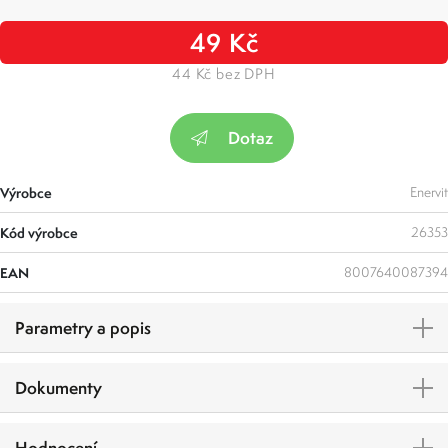
49 Kč
44 Kč bez DPH
Dotaz
Výrobce
Enervit
Kód výrobce
26353
EAN
8007640087394
Parametry a popis
Dokumenty
Hodnocení