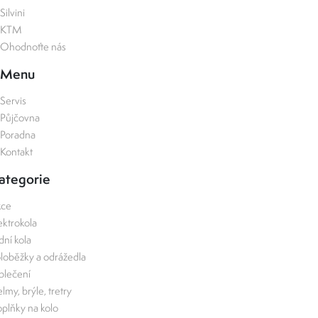
Silvini
KTM
Ohodnoťte nás
Menu
Servis
Půjčovna
Poradna
Kontakt
ategorie
kce
ektrokola
zdní kola
loběžky a odrážedla
lečení
lmy, brýle, tretry
plňky na kolo