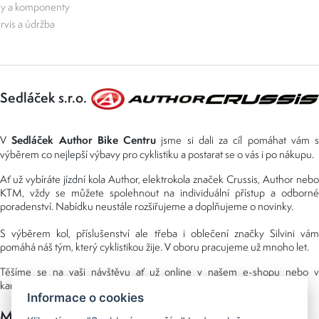
ly a komponenty
rvis a údržba
Sedláček s.r.o.
Sedláček Author Bike Centru
V
jsme si dali za cíl pomáhat vám s
výběrem co nejlepší výbavy pro cyklistiku a postarat se o vás i po nákupu.
Ať už vybíráte jízdní kola Author, elektrokola značek Crussis, Author nebo
KTM, vždy se můžete spolehnout na individuální přístup a odborné
poradenství. Nabídku neustále rozšiřujeme a doplňujeme o novinky.
S výběrem kol, příslušenství ale třeba i oblečení značky Silvini vám
pomáhá náš tým, který cyklistikou žije. V oboru pracujeme už mnoho let.
Těšíme se na vaši návštěvu ať už online v našem e-shopu nebo v
kamenné prodejně, kterou najdete v NS (nákupní středisko) URAN.
Informace o cookies
Možnosti platby